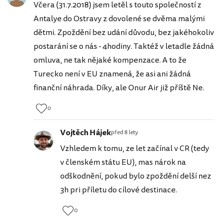
Včera (31.7.2018) jsem letěl s touto společností z
Antalye do Ostravy z dovolené se dvěma malými
dětmi. Zpoždění bez udání důvodu, bez jakéhokoliv
postarání se o nás - 4hodiny. Taktéž v letadle žádná
omluva, ne tak nějaké kompenzace. A to že
Turecko není v EU znamená, že asi ani žádná
finanční náhrada. Díky, ale Onur Air již příště Ne.
0
Vojtěch Hájek
před 8 lety
Vzhledem k tomu, ze let začínal v CR (tedy
v členském státu EU), mas nárok na
odškodnění, pokud bylo zpoždění delší nez
3h pri příletu do cílové destinace.
0