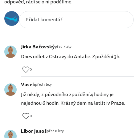
odpověď, rádi se o ni podělíme.
Jirka Bačovský
před 7 lety
Dnes odlet z Ostravy do Antalie. Zpoždění 3h.
0
Vasek
před 7 lety
Již nikdy, z púvodního zpoždění 4 hodiny je
najednou 6 hodin. Krásný dem na letišti v Praze.
0
Libor Janoš
před 8 lety