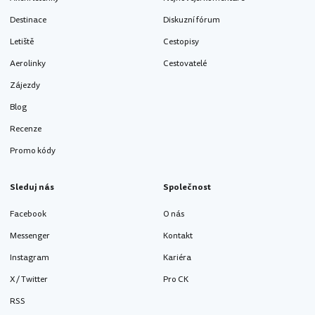
Destinace
Diskuzní fórum
Letiště
Cestopisy
Aerolinky
Cestovatelé
Zájezdy
Blog
Recenze
Promo kódy
Sleduj nás
Společnost
Facebook
O nás
Messenger
Kontakt
Instagram
Kariéra
X / Twitter
Pro CK
RSS