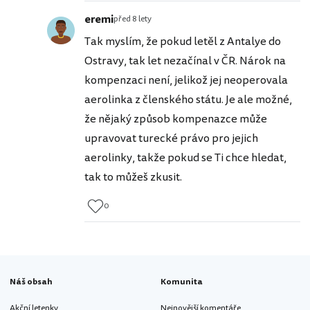
eremi
před 8 lety
Tak myslím, že pokud letěl z Antalye do
Ostravy, tak let nezačínal v ČR. Nárok na
kompenzaci není, jelikož jej neoperovala
aerolinka z členského státu. Je ale možné,
že nějaký způsob kompenazce může
upravovat turecké právo pro jejich
aerolinky, takže pokud se Ti chce hledat,
tak to můžeš zkusit.
0
Náš obsah
Komunita
Akční letenky
Nejnovější komentáře