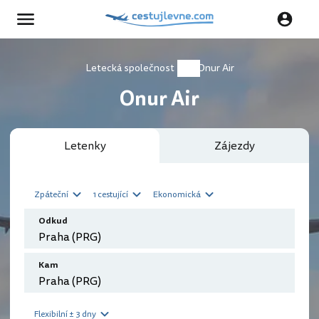
Letecká společnost
Onur Air
Onur Air
Letenky
Zájezdy
Zpáteční
1 cestující
Ekonomická
Odkud
Kam
Flexibilní ± 3 dny