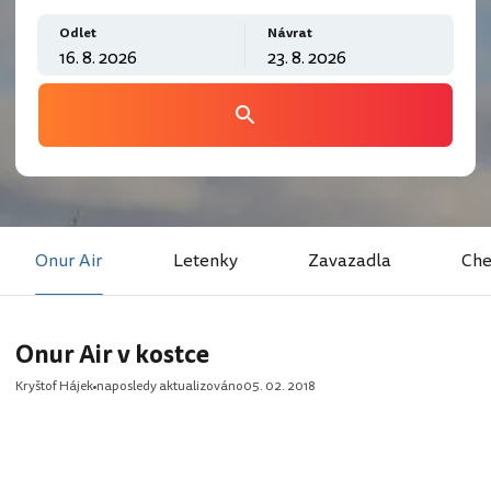
Odlet
Návrat
Onur Air
Letenky
Zavazadla
Che
Onur Air v kostce
Kryštof Hájek
naposledy aktualizováno
05. 02. 2018