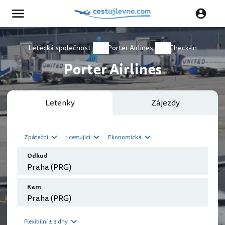
Letecká společnost
Porter Airlines
Check-in
Porter Airlines
Letenky
Zájezdy
Zpáteční
1 cestující
Ekonomická
Odkud
Kam
Flexibilní ± 3 dny