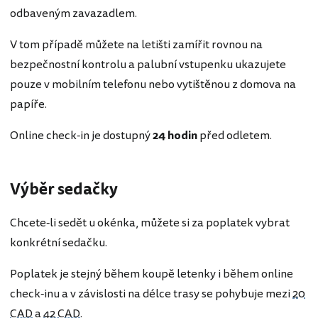
odbaveným zavazadlem.
V tom případě můžete na letišti zamířit rovnou na
bezpečnostní kontrolu a palubní vstupenku ukazujete
pouze v mobilním telefonu nebo vytištěnou z domova na
papíře.
Online check-in je dostupný
24 hodin
před odletem.
Výběr sedačky
Chcete-li sedět u okénka, můžete si za poplatek vybrat
konkrétní sedačku.
Poplatek je stejný během koupě letenky i během online
check-inu a v závislosti na délce trasy se pohybuje mezi
20
CAD
a
42 CAD
.