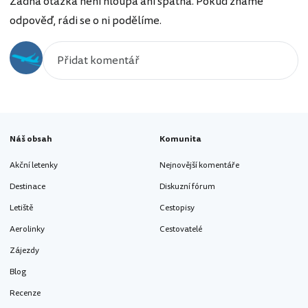
Žádná otázka není hloupá ani špatná. Pokud známe
odpověď, rádi se o ni podělíme.
Náš obsah
Komunita
Akční letenky
Nejnovější komentáře
Destinace
Diskuzní fórum
Letiště
Cestopisy
Aerolinky
Cestovatelé
Zájezdy
Blog
Recenze