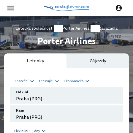
Letecká společnost
Porter Airlines
Zavazadla
Porter Airlines
Letenky
Zájezdy
Zpáteční
1 cestující
Ekonomická
Odkud
Kam
Flexibilní ± 3 dny