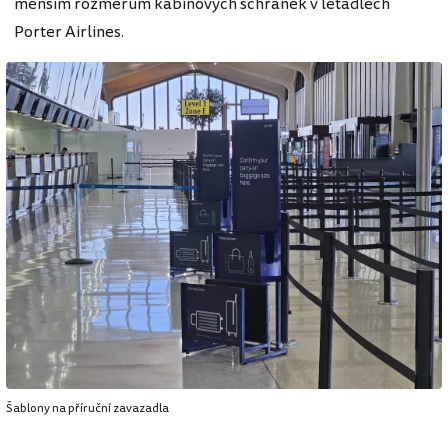
menším rozměrům kabinových schránek v letadlech
Porter Airlines.
Šablony na příruční zavazadla