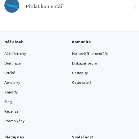
Náš obsah
Komunita
Akční letenky
Nejnovější komentáře
Destinace
Diskuzní fórum
Letiště
Cestopisy
Aerolinky
Cestovatelé
Zájezdy
Blog
Recenze
Promo kódy
Sleduj nás
Společnost