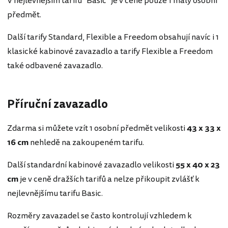
V nejlevnějším tarifu "Basic" je v ceně pouze 1 malý osobní
předmět.
Další tarify Standard, Flexible a Freedom obsahují navíc i 1
klasické kabinové zavazadlo a tarify Flexible a Freedom
také odbavené zavazadlo.
Příruční zavazadlo
Zdarma si můžete vzít 1 osobní předmět velikosti
43 x 33 x
16 cm
nehledě na zakoupeném tarifu.
Další standardní kabinové zavazadlo velikosti
55 x 40 x 23
cm
je v ceně dražších tarifů a nelze přikoupit zvlášť k
nejlevnějšímu tarifu Basic.
Rozměry zavazadel se často kontrolují vzhledem k