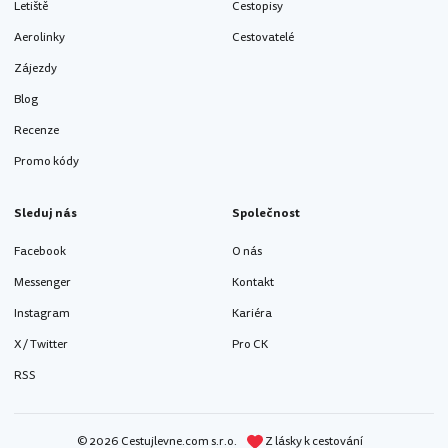
Letiště
Cestopisy
Aerolinky
Cestovatelé
Zájezdy
Blog
Recenze
Promo kódy
Sleduj nás
Společnost
Facebook
O nás
Messenger
Kontakt
Instagram
Kariéra
X / Twitter
Pro CK
RSS
© 2026 Cestujlevne.com s.r.o.
Z lásky k cestování