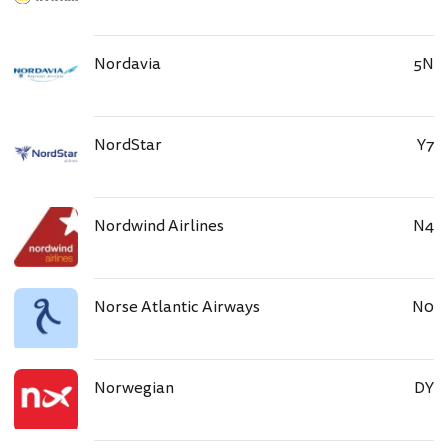
Nordavia
5N
NordStar
Y7
Nordwind Airlines
N4
Norse Atlantic Airways
N0
Norwegian
DY