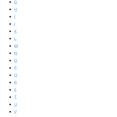
G
H
I
J
K
L
M
N
O
P
Q
R
S
T
U
V