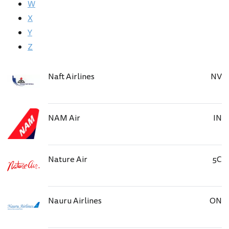
W
X
Y
Z
Naft Airlines
NV
NAM Air
IN
Nature Air
5C
Nauru Airlines
ON