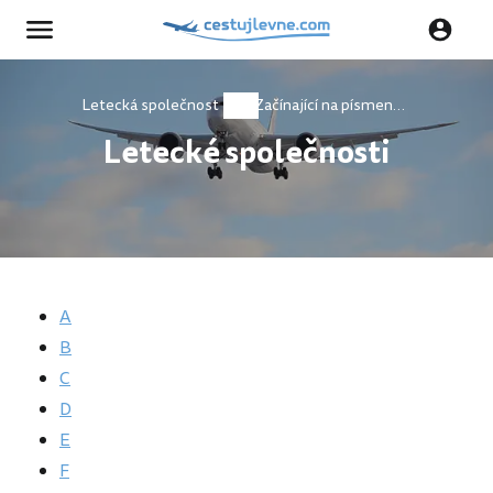
Letecká společnost
Začínající na písmeno n
Letecké společnosti
A
B
C
D
E
F