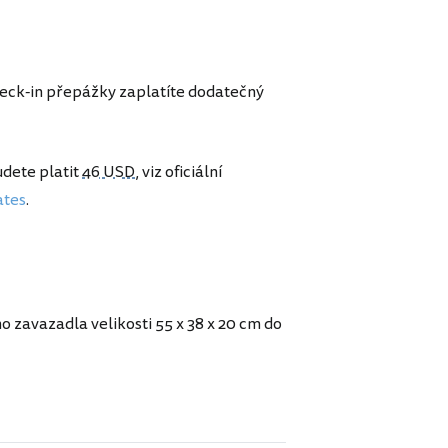
heck-in přepážky zaplatíte dodatečný
budete platit
46 USD
, viz oficiální
ates
.
o zavazadla velikosti 55 x 38 x 20 cm do