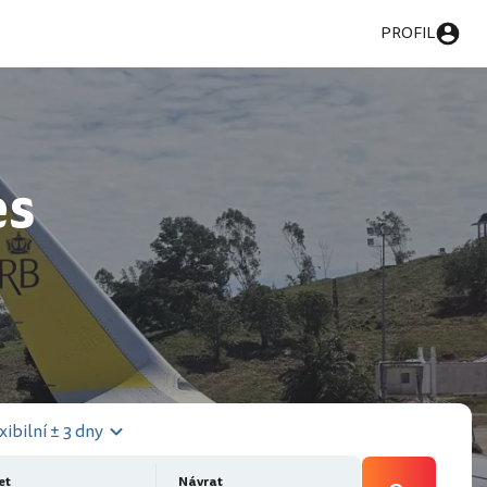
PROFIL
es
xibilní ± 3 dny
et
Návrat