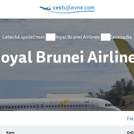
Letecká společnost
Royal Brunei Airlines
Zavazadla
oyal Brunei Airlin
Fle
Kam
Odl