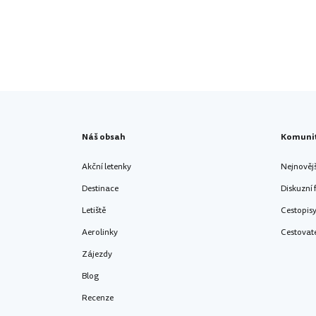
Náš obsah
Komuni
Akční letenky
Nejnověj
Destinace
Diskuzní
Letiště
Cestopis
Aerolinky
Cestovat
Zájezdy
Blog
Recenze