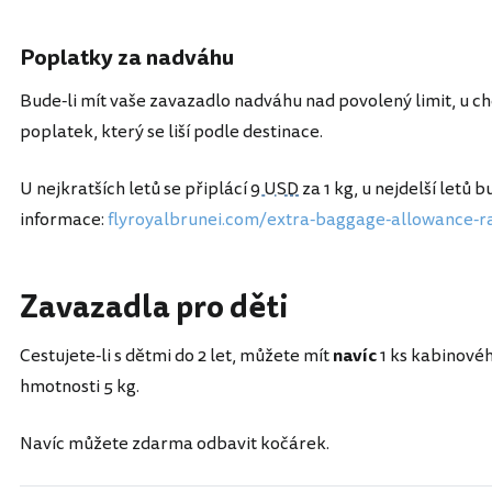
Poplatky za nadváhu
Bude-li mít vaše zavazadlo nadváhu nad povolený limit, u c
poplatek, který se liší podle destinace.
U nejkratších letů se připlácí
9 USD
za 1 kg, u nejdelší letů 
informace:
flyroyalbrunei.com/extra-baggage-allowance-r
Zavazadla pro děti
Cestujete-li s dětmi do 2 let, můžete mít
navíc
1 ks kabinovéh
hmotnosti 5 kg.
Navíc můžete zdarma odbavit kočárek.