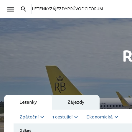
LETENKY
ZÁJEZDY
PRŮVODCI
FÓRUM
R
Letenky
Zájezdy
Zpáteční
1 cestující
Ekonomická
Odkud