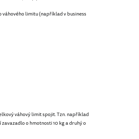
o váhového limitu (například v business
elkový váhový limit spojit. Tzn. například
cí zavazadlo o hmotnosti 10 kg a druhý o