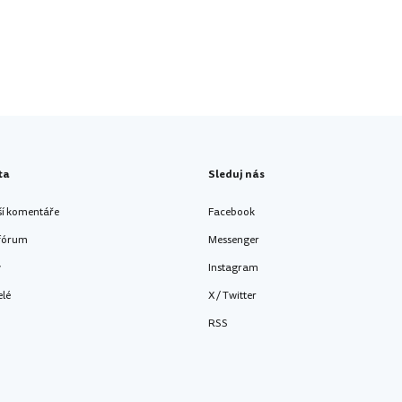
ta
Sleduj nás
ší komentáře
Facebook
 fórum
Messenger
y
Instagram
elé
X / Twitter
RSS