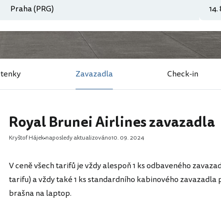
etenky
Zavazadla
Check-in
Royal Brunei Airlines zavazadla
Kryštof Hájek
naposledy aktualizováno
10. 09. 2024
V ceně všech tarifů je vždy alespoň 1 ks odbaveného zavazad
tarifu) a vždy také 1 ks standardního kabinového zavazadla p
brašna na laptop.