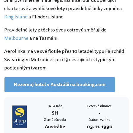
Sharp Airlines je malá regionální aerolinka operující
charterové a vyhlídkové lety i pravidelné linky zejména
King Island
a Flinders Island.
Pravidelné lety z těchto dvou ostrovů směřují do
Melbourne
a na Tasmánii.
Aerolinka má ve své flotile přes 10 letadel typu Fairchild
Swearingen Metroliner pro 19 cestujících s typickým
podlouhlým tvarem.
Rezervuj hotel v Austrálii na booking.com
IATA Kód
Letecká aliance
SH
-
Země původu
Datum vzniku
Austrálie
03. 11. 1990