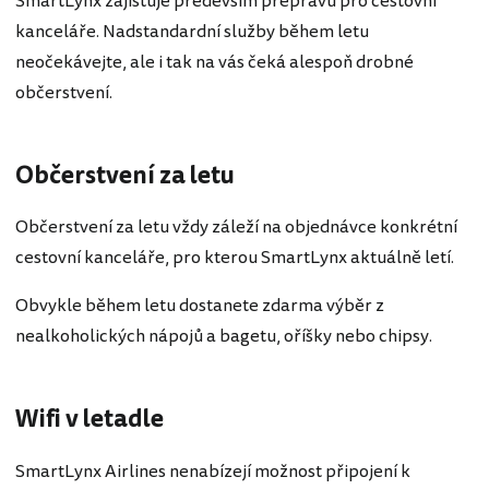
SmartLynx zajišťuje především přepravu pro cestovní
kanceláře. Nadstandardní služby během letu
neočekávejte, ale i tak na vás čeká alespoň drobné
občerstvení.
Občerstvení za letu
Občerstvení za letu vždy záleží na objednávce konkrétní
cestovní kanceláře, pro kterou SmartLynx aktuálně letí.
Obvykle během letu dostanete zdarma výběr z
nealkoholických nápojů a bagetu, oříšky nebo chipsy.
Wifi v letadle
SmartLynx Airlines nenabízejí možnost připojení k