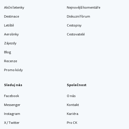
Akční letenky
Nejnovější komentáře
Destinace
Diskuzní fórum
Letiště
Cestopisy
Aerolinky
Cestovatelé
Zájezdy
Blog
Recenze
Promo kódy
Sleduj nás
Společnost
Facebook
O nás
Messenger
Kontakt
Instagram
Kariéra
X / Twitter
Pro CK