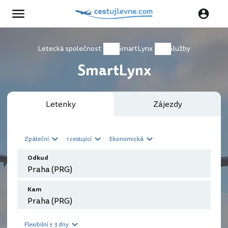
Letecká společnost
SmartLynx
Služby
SmartLynx
Letenky
Zájezdy
Zpáteční
1 cestující
Ekonomická
Odkud
Kam
Flexibilní ± 3 dny