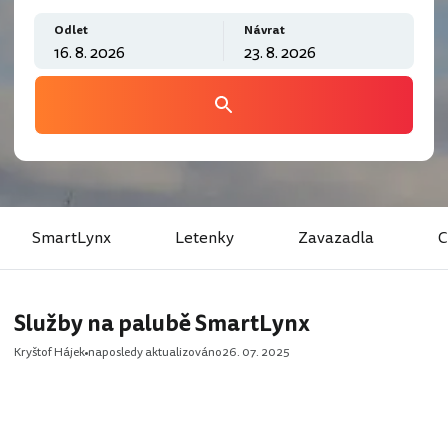
Odlet
Návrat
SmartLynx
Letenky
Zavazadla
C
Služby na palubě SmartLynx
Kryštof Hájek
naposledy aktualizováno
26. 07. 2025