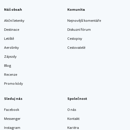
Náš obsah
Komunita
Akční letenky
Nejnovější komentáře
Destinace
Diskuzní fórum
Letiště
Cestopisy
Aerolinky
Cestovatelé
Zájezdy
Blog
Recenze
Promo kódy
Sleduj nás
Společnost
Facebook
O nás
Messenger
Kontakt
Instagram
Kariéra