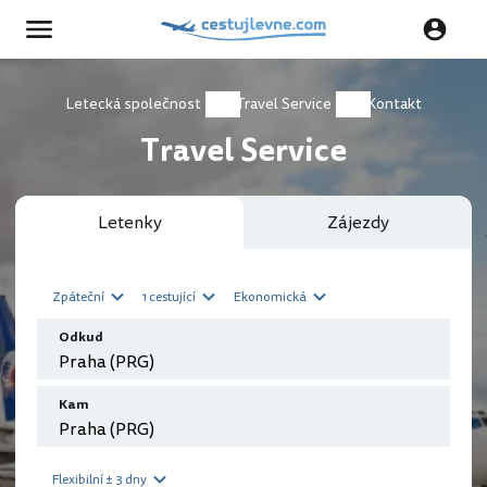
Letecká společnost
Travel Service
Kontakt
Travel Service
Letenky
Zájezdy
Zpáteční
1 cestující
Ekonomická
Odkud
Kam
Flexibilní ± 3 dny