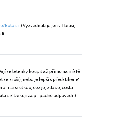
e/kutaisi
:) Vyzvednutí je jen v Tbilisi,
dí.
ají se letenky koupit až přímo na místě
se zruší), nebo je lepší s předstihem?
 a maršrutkou, což je, zdá se, cesta
utaisi? Děkuji za případné odpovědi :)