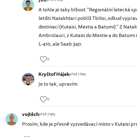
J0x
A tohle je taky blbost: "Regionální letecká s
letišti Natakhtari poblíž Tbilisi, odkud vypra
destinací (Kutaisi, Mestia a Batumi)." Z Nata
Ambrolauri, z Kutaisi do Mestie a do Batumi se
L-410, ale Saab 340.
0
Kryštof Hájek
před 7 lety
Je to tak, upravím.
0
vojtěch
před 7 lety
Prosím, kde je přesně vyzvedávací místo v Kutaisi pro 