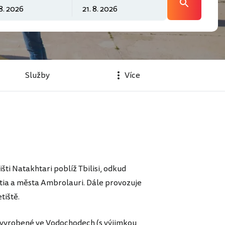
Služby
Více
šti Natakhtari poblíž Tbilisi, odkud
tia a města Ambrolauri. Dále provozuje
tiště.
E vyrobené ve Vodochodech (s výjimkou