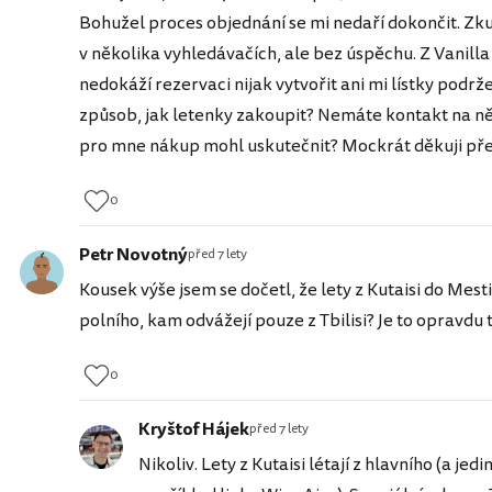
Bohužel proces objednání se mi nedaří dokončit. Zku
v několika vyhledávačích, ale bez úspěchu. Z Vanilla 
nedokáží rezervaci nijak vytvořit ani mi lístky podrž
způsob, jak letenky zakoupit? Nemáte kontakt na něja
pro mne nákup mohl uskutečnit? Mockrát děkuji př
0
Petr Novotný
před 7 lety
Kousek výše jsem se dočetl, že lety z Kutaisi do Mesti
polního, kam odvážejí pouze z Tbilisi? Je to opravdu 
0
Kryštof Hájek
před 7 lety
Nikoliv. Lety z Kutaisi létají z hlavního (a jed