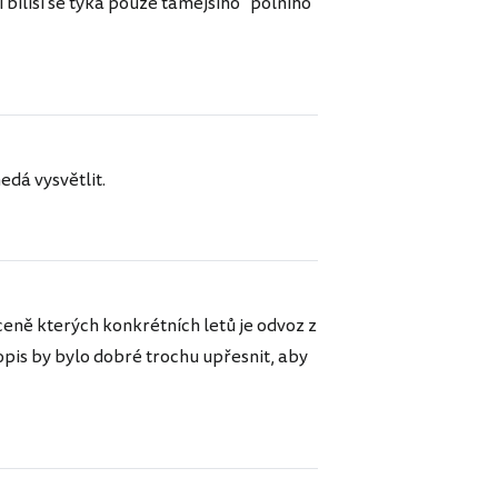
Tbilisi se týká pouze tamějšího "polního"
edá vysvětlit.
eně kterých konkrétních letů je odvoz z
Popis by bylo dobré trochu upřesnit, aby