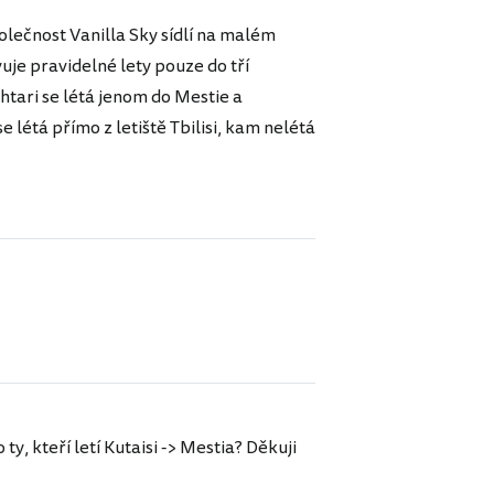
polečnost Vanilla Sky sídlí na malém
vuje pravidelné lety pouze do tří
khtari se létá jenom do Mestie a
 létá přímo z letiště Tbilisi, kam nelétá
ty, kteří letí Kutaisi -> Mestia? Děkuji