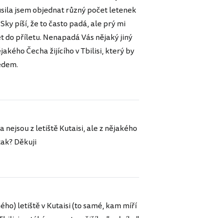
sila jsem objednat různý počet letenek
Sky píší, že to často padá, ale prý mi
et do příletu. Nenapadá Vás nějaký jiný
kého Čecha žijícího v Tbilisi, který by
edem.
a nejsou z letiště Kutaisi, ale z nějakého
tak? Děkuji
iného) letiště v Kutaisi (to samé, kam míří