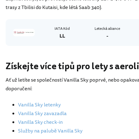
trasy z Tbilisi do Kutaisi, kde létá Saab 340).
IATA Kód
Letecká aliance
LL
-
Získejte více tipů pro lety s aero
Ať už letíte se společností Vanilla Sky poprvé, nebo opakova
doporučení:
Vanilla Sky letenky
Vanilla Sky zavazadla
Vanilla Sky check-in
Služby na palubě Vanilla Sky