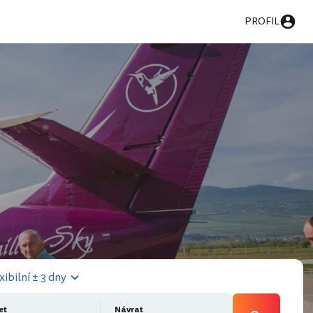
PROFIL
xibilní ± 3 dny
et
Návrat