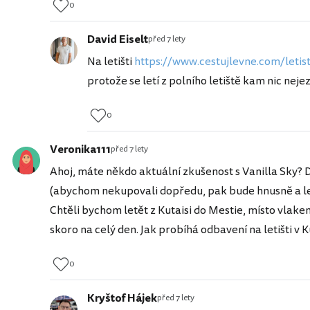
0
David Eiselt
před 7 lety
Na letišti
https://www.cestujlevne.com/letist
protože se letí z polního letiště kam nic nejez
0
Veronika111
před 7 lety
Ahoj, máte někdo aktuální zkušenost s Vanilla Sky? D
(abychom nekupovali dopředu, pak bude hnusně a let 
Chtěli bychom letět z Kutaisi do Mestie, místo vlakem
skoro na celý den. Jak probíhá odbavení na letišti v K
0
Kryštof Hájek
před 7 lety