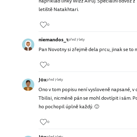
například linky Wizz Airu). Speciální odvoz z 
letiště Natakhtari.
0
niemandos_1
před 7 lety
Pan Novotny si zřejmě dela prcu, jinak se to n
0
J0x
před 7 lety
Ono v tom popisu není vysloveně napsané, v c
Tbilisi, nicméně pán se mohl dovtípit i sám. 
ho pochopil úplně každý. 🙂
0
před 7 lety