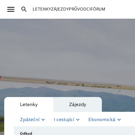
LETENKY
ZÁJEZDY
PRŮVODCI
FÓRUM
Letenky
Zájezdy
Zpáteční
1 cestující
Ekonomická
Odkud