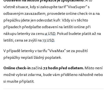
Odbavení na letištní přepážce je zpoplatněno.
A to
včetně situace, kdy si zakoupíte tarif "VivaSuper" s
odbaveným zavazadlem, provedete online check-in a na
přepážku jdete jen odevzdat kufr. Vždy si v těchto
případech předplaťte odbavení na letišti online při
nákupu letenky za cenu
4 USD
. Pokud budete platit až na
letišti, cena se zvýší na
13 USD
.
V případě letenky v tarifu "VivaMax" se za použití
přepážky neplatí žádný poplatek.
Online check-in
začíná
72 hodin před odletem.
Místo není
možné vybrat zdarma, bude vám přiděleno náhodně nebo
si musíte připlatit.