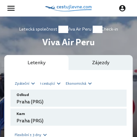
Letecká společnost
Viva Air Peru
Check-in
Viva Air Peru
Letenky
Zájezdy
Zpáteční
1 cestující
Ekonomická
Odkud
Kam
Flexibilní ± 3 dny