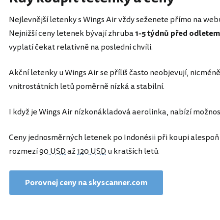
Nejlevnější letenky s Wings Air vždy seženete přímo na we
Nejnižší ceny letenek bývají zhruba
1-5 týdnů před odletem
vyplatí čekat relativně na poslední chvíli.
Akční letenky u Wings Air se příliš často neobjevují, nicmé
vnitrostátních letů poměrně nízká a stabilní.
I když je Wings Air nízkonákladová aerolinka, nabízí možn
Ceny jednosměrných letenek po Indonésii při koupi alespoň 
rozmezí
90 USD
až
120 USD
u kratších letů.
Porovnej ceny na skyscanner.com