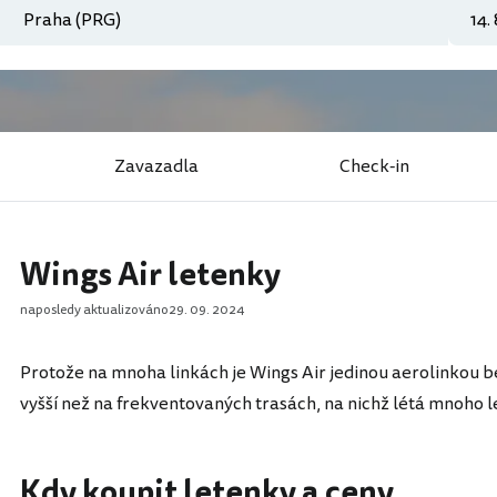
Zavazadla
Check-in
Wings Air letenky
naposledy aktualizováno
29. 09. 2024
Protože na mnoha linkách je Wings Air jedinou aerolinkou b
vyšší než na frekventovaných trasách, na nichž létá mnoho l
Kdy koupit letenky a ceny