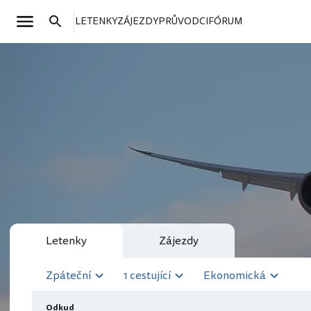
LETENKY
ZÁJEZDY
PRŮVODCI
FÓRUM
Letenky
Zájezdy
Zpáteční
1 cestující
Ekonomická
Odkud