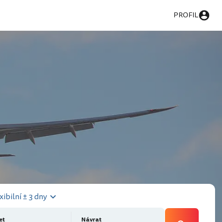
PROFIL
xibilní ± 3 dny
et
Návrat