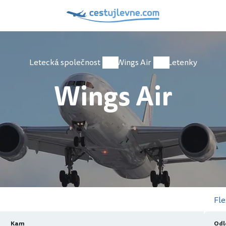
Letecká společnost
Wings Air
Letenky
Wings Air
Fle
Kam
Odl