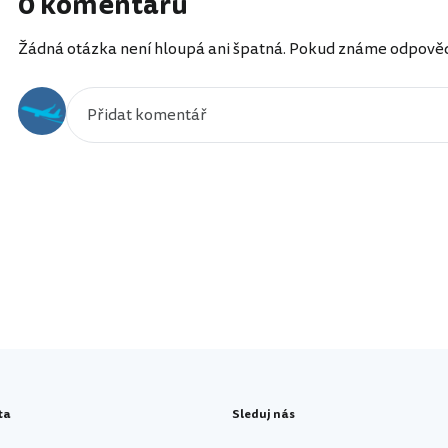
0 komentářů
Žádná otázka není hloupá ani špatná. Pokud známe odpověď, 
ta
Sleduj nás