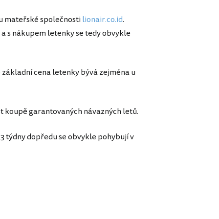
bu mateřské společnosti
lionair.co.id
.
a s nákupem letenky se tedy obvykle
ně základní cena letenky bývá zejména u
ost koupě garantovaných návazných letů.
3 týdny dopředu se obvykle pohybují v