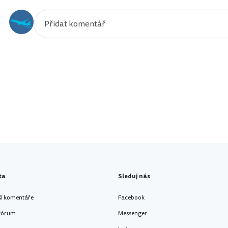
ta
Sleduj nás
ší komentáře
Facebook
 fórum
Messenger