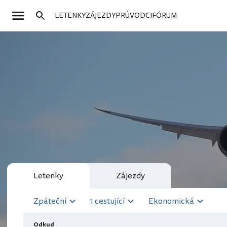
LETENKY
ZÁJEZDY
PRŮVODCI
FÓRUM
Letenky
Zájezdy
Zpáteční
1 cestující
Ekonomická
Odkud