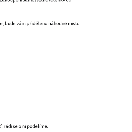
ě zakoupení samostatné letenky od
te, bude vám přiděleno náhodné místo
rádi se o ni podělíme.