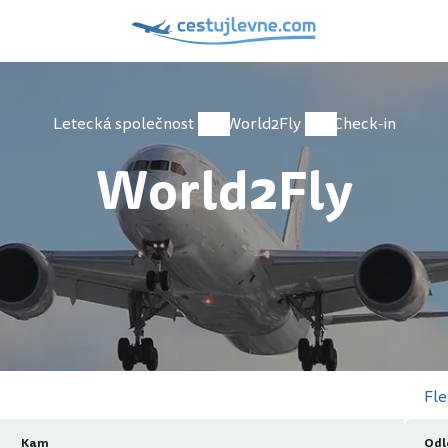
Letecká společnost
World2Fly
Check-in
World2Fly
Fle
Kam
Odl