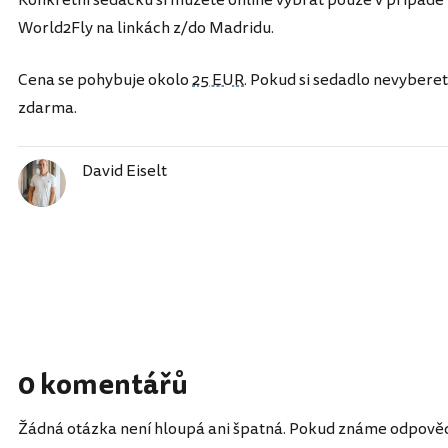
Konkrétní sedačku si můžete online vybrat pouze v případ
World2Fly na linkách z/do Madridu.
Cena se pohybuje okolo
25 EUR
. Pokud si sedadlo nevybere
zdarma.
David Eiselt
0 komentářů
Žádná otázka není hloupá ani špatná. Pokud známe odpověď, 