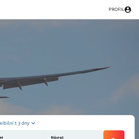
PROFIL
xibilní ± 3 dny
et
Návrat