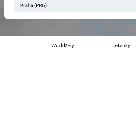
World2Fly
Letenky