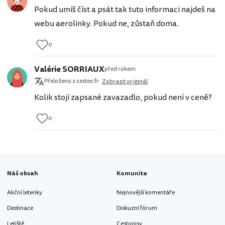
Pokud umíš číst a psát tak tuto informaci najdeš na
webu aerolinky. Pokud ne, zůstaň doma.
0
Valérie SORRIAUX
před rokem
Přeloženo z cestee.fr
Zobrazit originál
Kolik stojí zapsané zavazadlo, pokud není v ceně?
0
Náš obsah
Komunita
Akční letenky
Nejnovější komentáře
Destinace
Diskuzní fórum
Letiště
Cestopisy