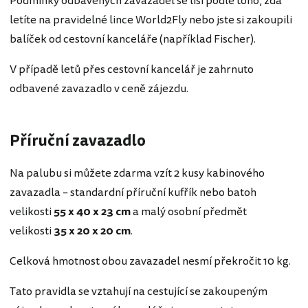
Podmínky odbavených zavazadel se liší podle toho, zda
letíte na pravidelné lince World2Fly nebo jste si zakoupili
balíček od cestovní kanceláře (například Fischer).
V případě letů přes cestovní kancelář je zahrnuto
odbavené zavazadlo v ceně zájezdu.
Příruční zavazadlo
Na palubu si můžete zdarma vzít 2 kusy kabinového
zavazadla – standardní příruční kufřík nebo batoh
velikosti
55 x 40 x 23 cm
a malý osobní předmět
velikosti
35 x 20 x 20 cm
.
Celková hmotnost obou zavazadel nesmí překročit 10 kg.
Tato pravidla se vztahují na cestující se zakoupeným