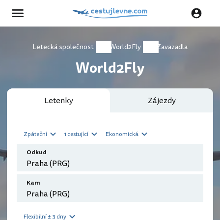
Letecká společnost
World2Fly
Zavazadla
World2Fly
Letenky
Zájezdy
Zpáteční
1 cestující
Ekonomická
Odkud
Kam
Flexibilní ± 3 dny