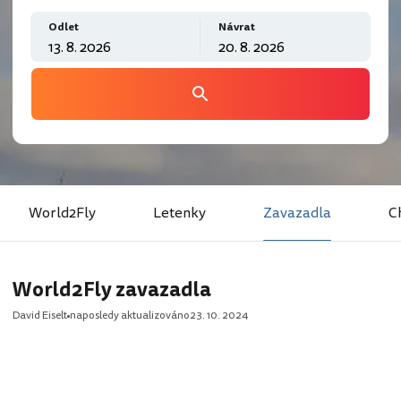
Odlet
Návrat
World2Fly
Letenky
Zavazadla
C
World2Fly zavazadla
David Eiselt
naposledy aktualizováno
23. 10. 2024