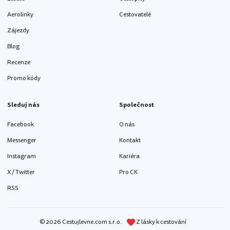
Aerolinky
Cestovatelé
Zájezdy
Blog
Recenze
Promo kódy
Sleduj nás
Společnost
Facebook
O nás
Messenger
Kontakt
Instagram
Kariéra
X / Twitter
Pro CK
RSS
© 2026 Cestujlevne.com s.r.o.
Z lásky k cestování