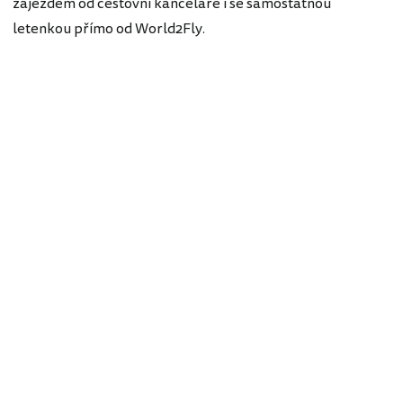
zájezdem od cestovní kanceláře i se samostatnou
letenkou přímo od World2Fly.