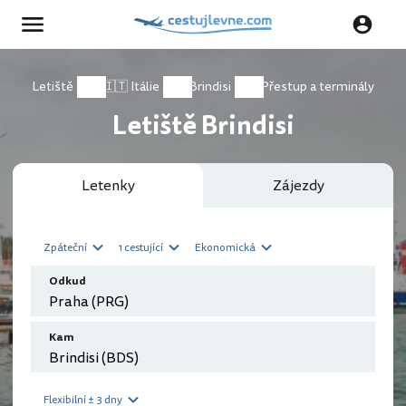
Letiště
🇮🇹 Itálie
Brindisi
Přestup a terminály
Letiště Brindisi
Letenky
Zájezdy
Zpáteční
1 cestující
Ekonomická
Odkud
Kam
Flexibilní ± 3 dny