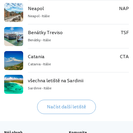
Neapol
NAP
Neapol - Itálie
Benátky Treviso
TSF
Benátky - Itálie
Catania
CTA
Catania - Itálie
všechna letiště na Sardinii
Sardinie - Itálie
Načíst další letiště
Náš obsah
Komunita