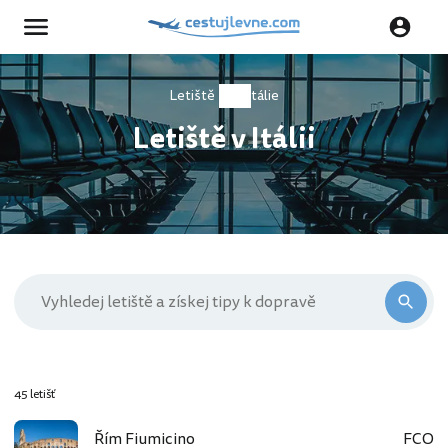
Letiště
Itálie
Letiště v Itálii
45 letišť
Řím Fiumicino
FCO