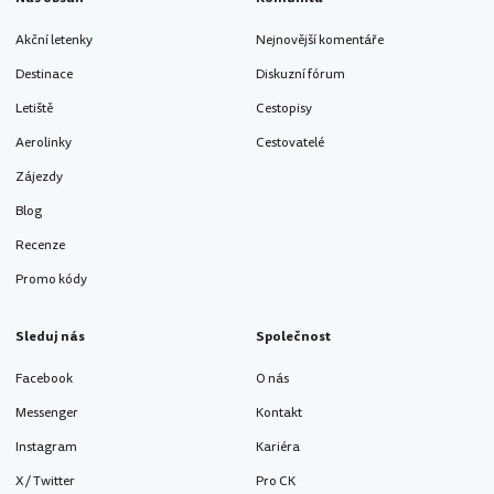
Akční letenky
Nejnovější komentáře
Destinace
Diskuzní fórum
Letiště
Cestopisy
Aerolinky
Cestovatelé
Zájezdy
Blog
Recenze
Promo kódy
Sleduj nás
Společnost
Facebook
O nás
Messenger
Kontakt
Instagram
Kariéra
X / Twitter
Pro CK