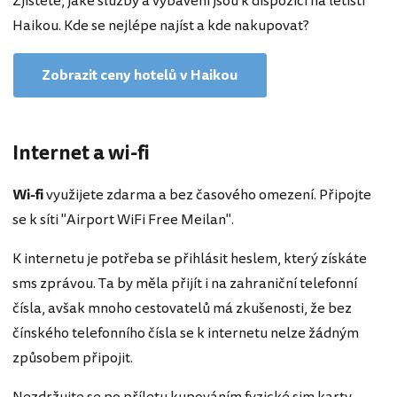
Zjistěte, jaké služby a vybavení jsou k dispozici na letišti
Haikou. Kde se nejlépe najíst a kde nakupovat?
Zobrazit ceny hotelů v Haikou
Internet a wi-fi
Wi-fi
využijete zdarma a bez časového omezení. Připojte
se k síti "Airport WiFi Free Meilan".
K internetu je potřeba se přihlásit heslem, který získáte
sms zprávou. Ta by měla přijít i na zahraniční telefonní
čísla, avšak mnoho cestovatelů má zkušenosti, že bez
čínského telefonního čísla se k internetu nelze žádným
způsobem připojit.