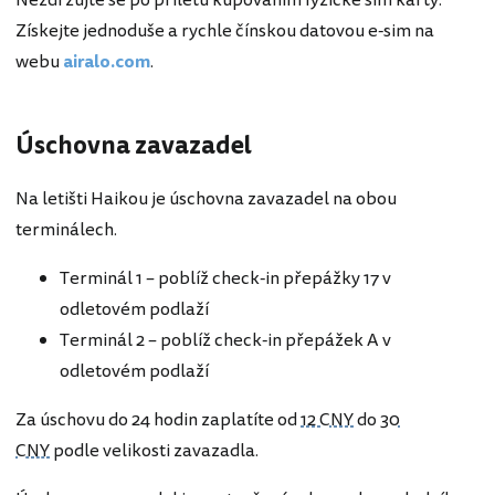
Nezdržujte se po příletu kupováním fyzické sim karty.
Získejte jednoduše a rychle čínskou datovou e-sim na
webu
airalo.com
.
Úschovna zavazadel
Na letišti Haikou je úschovna zavazadel na obou
terminálech.
Terminál 1 – poblíž check-in přepážky 17 v
odletovém podlaží
Terminál 2 – poblíž check-in přepážek A v
odletovém podlaží
Za úschovu do 24 hodin zaplatíte od
12 CNY
do
30
CNY
podle velikosti zavazadla.