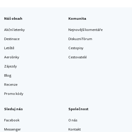
Náš obsah
Komunita
Akční letenky
Nejnovější komentáře
Destinace
Diskuzní fórum
Letiště
Cestopisy
Aerolinky
Cestovatelé
Zájezdy
Blog
Recenze
Promo kódy
Sleduj nás
Společnost
Facebook
O nás
Messenger
Kontakt