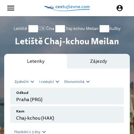
Letiště
🇨🇳 Čína
Chaj-kchou Meilan
Služby
Letiště Chaj-kchou Meilan
Letenky
Zájezdy
Zpáteční
1 cestující
Ekonomická
Odkud
Kam
Flexibilní ± 3 dny