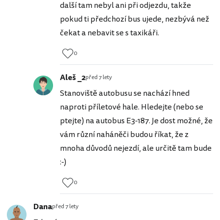
další tam nebyl ani při odjezdu, takže
pokud ti předchozí bus ujede, nezbývá než
čekat a nebavit se s taxikáři.
0
Aleš _2
před 7 lety
Stanoviště autobusu se nachází hned
naproti příletové hale. Hledejte (nebo se
ptejte) na autobus E3-187. Je dost možné, že
vám různí naháněči budou říkat, že z
mnoha důvodů nejezdí, ale určitě tam bude
:-)
0
Dana
před 7 lety