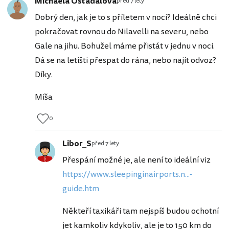
Michaela Ošťádalová
před 7 lety
Dobrý den, jak je to s příletem v noci? Ideálně chci
pokračovat rovnou do Nilavelli na severu, nebo
Gale na jihu. Bohužel máme přistát v jednu v noci.
Dá se na letišti přespat do rána, nebo najít odvoz?
Díky.
Míša
0
Libor_S
před 7 lety
Přespání možné je, ale není to ideální viz
https://www.sleepinginairports.n...-
guide.htm
Někteří taxikáři tam nejspíš budou ochotní
jet kamkoliv kdykoliv, ale je to 150 km do