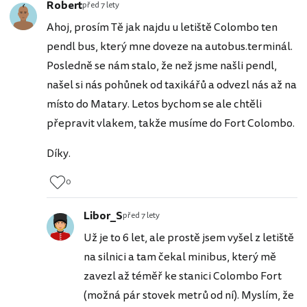
Robert
před 7 lety
Ahoj, prosím Tě jak najdu u letiště Colombo ten
pendl bus, který mne doveze na autobus.terminál.
Posledně se nám stalo, že než jsme našli pendl,
našel si nás pohůnek od taxikářů a odvezl nás až na
místo do Matary. Letos bychom se ale chtěli
přepravit vlakem, takže musíme do Fort Colombo.
Díky.
0
Libor_S
před 7 lety
Už je to 6 let, ale prostě jsem vyšel z letiště
na silnici a tam čekal minibus, který mě
zavezl až téměř ke stanici Colombo Fort
(možná pár stovek metrů od ní). Myslím, že