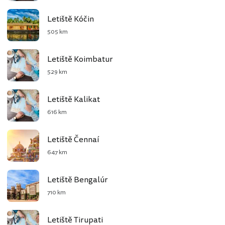
Letiště Kóčin
505 km
Letiště Koimbatur
529 km
Letiště Kalikat
616 km
Letiště Čennaí
647 km
Letiště Bengalúr
710 km
Letiště Tirupati