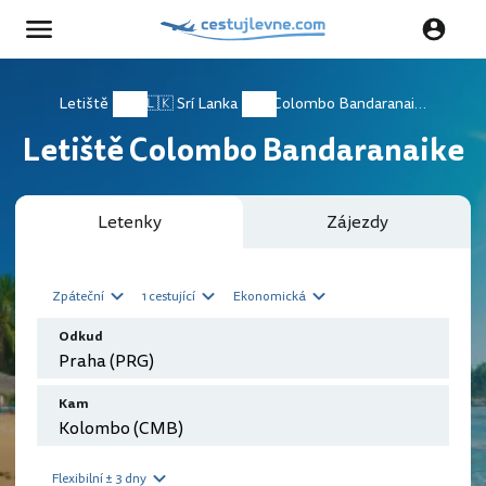
Letiště
🇱🇰 Srí Lanka
Colombo Bandaranaike
Letiště Colombo Bandaranaike
Letenky
Zájezdy
Zpáteční
1 cestující
Ekonomická
Odkud
Kam
Flexibilní ± 3 dny