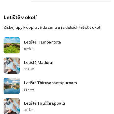
Letiště v okolí
Získej tipy k dopravě do centra i z dalších letišť v okolí
Letiště Hambantota
169 km
Letiště Madurai
354 km
Letiště Thiruvanantapurnam
357 km
Letiště Tiruččiráppalli
419 km