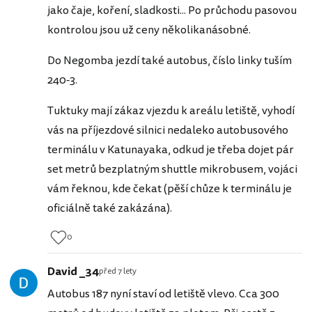
jako čaje, koření, sladkosti... Po průchodu pasovou
kontrolou jsou už ceny několikanásobné.
Do Negomba jezdí také autobus, číslo linky tuším
240-3.
Tuktuky mají zákaz vjezdu k areálu letiště, vyhodí
vás na příjezdové silnici nedaleko autobusového
terminálu v Katunayaka, odkud je třeba dojet pár
set metrů bezplatným shuttle mikrobusem, vojáci
vám řeknou, kde čekat (pěší chůze k terminálu je
oficiálně také zakázána).
0
David _34
před 7 lety
Autobus 187 nyní staví od letiště vlevo. Cca 300