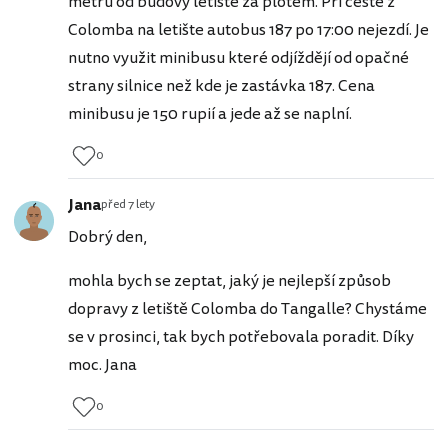
metrů od budovy letiště za plotem. Při cestě z
Colomba na letište autobus 187 po 17:00 nejezdí. Je
nutno využit minibusu které odjíždějí od opačné
strany silnice než kde je zastávka 187. Cena
minibusu je 150 rupií a jede až se naplní.
0
Jana
před 7 lety
Dobrý den,
mohla bych se zeptat, jaký je nejlepší způsob
dopravy z letiště Colomba do Tangalle? Chystáme
se v prosinci, tak bych potřebovala poradit. Díky
moc. Jana
0