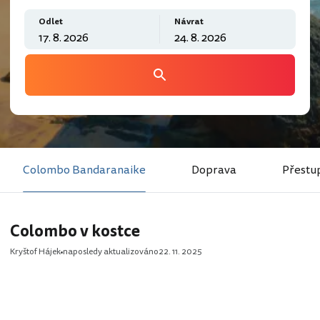
Odlet
Návrat
Colombo Bandaranaike
Doprava
Přestu
Colombo v kostce
Kryštof Hájek
naposledy aktualizováno
22. 11. 2025