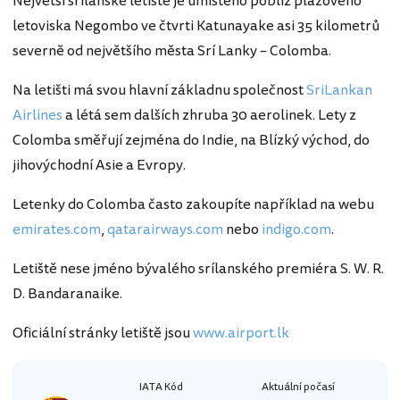
Největší srílanské letiště je umístěno poblíž plážového
letoviska Negombo ve čtvrti Katunayake asi 35 kilometrů
severně od největšího města Srí Lanky – Colomba.
Na letišti má svou hlavní základnu společnost
SriLankan
Airlines
a létá sem dalších zhruba 30 aerolinek. Lety z
Colomba směřují zejména do Indie, na Blízký východ, do
jihovýchodní Asie a Evropy.
Letenky do Colomba často zakoupíte například na webu
emirates.com
,
qatarairways.com
nebo
indigo.com
.
Letiště nese jméno bývalého srílanského premiéra S. W. R.
D. Bandaranaike.
Oficiální stránky letiště jsou
www.airport.lk
IATA Kód
Aktuální počasí