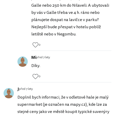
Galle nebo 250 km do Nilaveli. A ubytovali
by vás v Galle třeba ve 4 h. ráno nebo
plánujete dospat na lavičce v parku?
Nejlepší bude přespat v hotelu poblíž
letiště nebo v Negombu.
0
Mi
před 7 lety
Díky.
0
J
před 7 lety
Doplnil bych informaci, že v odletové hale je malý
supermarket (je označen na mapy.cz), kde lze za
stejné ceny jako ve městě koupit typické suvenýry