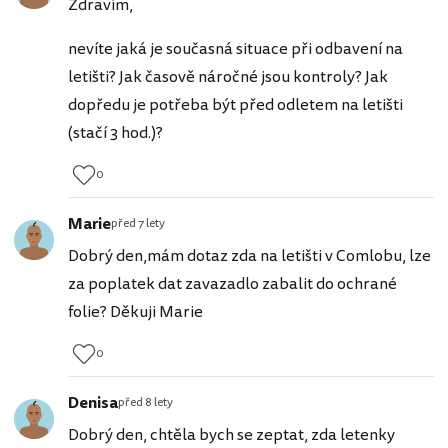
Zdravím,
nevíte jaká je současná situace při odbavení na
letišti? Jak časově náročné jsou kontroly? Jak
dopředu je potřeba být před odletem na letišti
(stačí 3 hod.)?
0
Marie
před 7 lety
Dobrý den,mám dotaz zda na letišti v Comlobu, lze
za poplatek dat zavazadlo zabalit do ochrané
folie? Děkuji Marie
0
Denisa
před 8 lety
Dobrý den, chtěla bych se zeptat, zda letenky