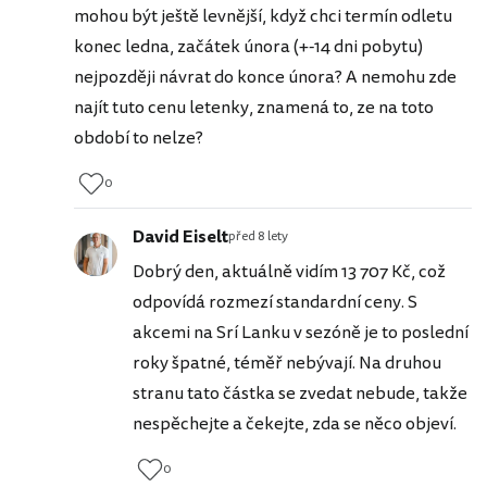
mohou být ještě levnější, když chci termín odletu
konec ledna, začátek února (+-14 dni pobytu)
nejpozději návrat do konce února? A nemohu zde
najít tuto cenu letenky, znamená to, ze na toto
období to nelze?
0
David Eiselt
před 8 lety
Dobrý den, aktuálně vidím 13 707 Kč, což
odpovídá rozmezí standardní ceny. S
akcemi na Srí Lanku v sezóně je to poslední
roky špatné, téměř nebývají. Na druhou
stranu tato částka se zvedat nebude, takže
nespěchejte a čekejte, zda se něco objeví.
0