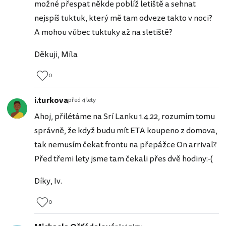
možné přespat někde poblíž letiště a sehnat
nejspíš tuktuk, který mě tam odveze takto v noci?
A mohou vůbec tuktuky až na sletiště?
Děkuji, Míla
0
i.turkova
před 4 lety
Ahoj, přilétáme na Srí Lanku 1.4.22, rozumím tomu
správně, že když budu mít ETA koupeno z domova,
tak nemusím čekat frontu na přepážce On arrival?
Před třemi lety jsme tam čekali přes dvě hodiny:-(
Díky, Iv.
0