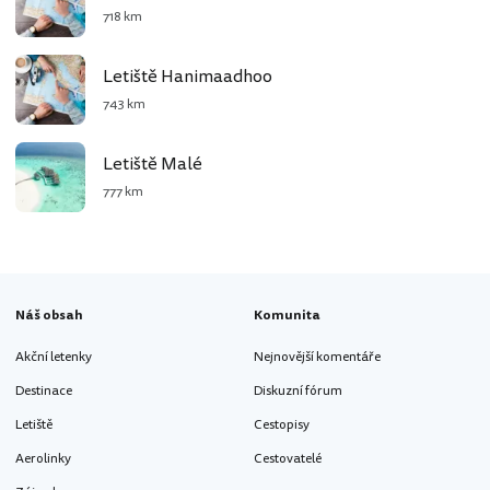
718 km
Letiště Hanimaadhoo
743 km
Letiště Malé
777 km
Náš obsah
Komunita
Akční letenky
Nejnovější komentáře
Destinace
Diskuzní fórum
Letiště
Cestopisy
Aerolinky
Cestovatelé