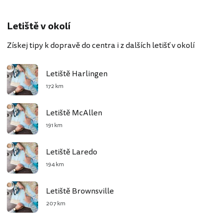
Letiště v okolí
Získej tipy k dopravě do centra i z dalších letišť v okolí
Letiště Harlingen
172 km
Letiště McAllen
191 km
Letiště Laredo
194 km
Letiště Brownsville
207 km