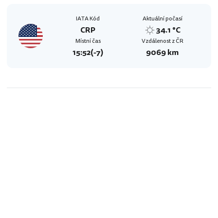
IATA Kód
Aktuální počasí
CRP
34.1 °C
Místní čas
Vzdálenost z ČR
15:52
(-7)
9069 km