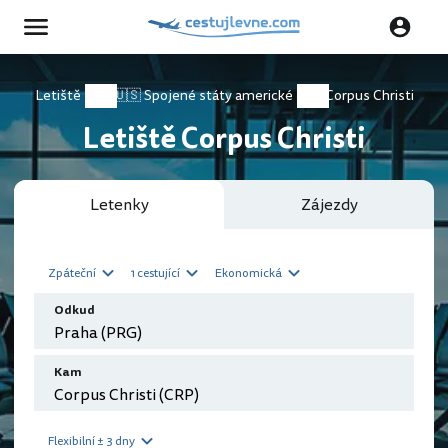
Letiště
🇺🇸 Spojené státy americké
Corpus Christi
Letiště Corpus Christi
Letenky
Zájezdy
Zpáteční
1 cestující
Ekonomická
Odkud
Kam
Flexibilní ± 3 dny