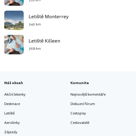
332 km
Letiště Monterrey
340 km
Letiště Killeen
368 km
Náš obsah
Komunita
Akční letenky
Nejnovější komentáře
Destinace
Diskuzní fórum
Letiště
Cestopisy
Aerolinky
Cestovatelé
Zájezdy