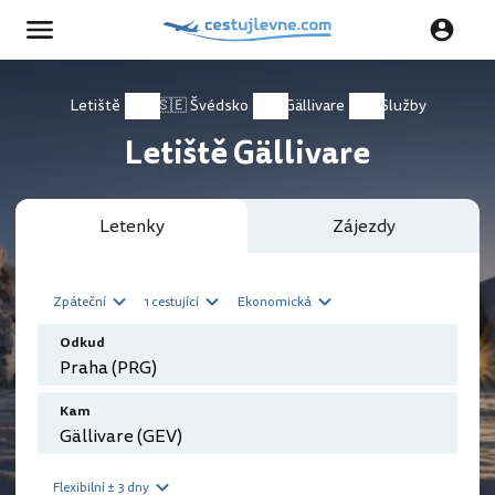
Letiště
🇸🇪 Švédsko
Gällivare
Služby
Letiště Gällivare
Letenky
Zájezdy
Zpáteční
1 cestující
Ekonomická
Odkud
Kam
Flexibilní ± 3 dny