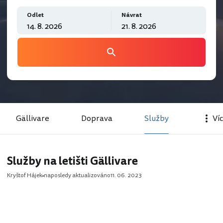
Odlet
Návrat
Gällivare
Doprava
Služby
Ví
Služby na letišti Gällivare
Kryštof Hájek
naposledy aktualizováno
11. 06. 2023