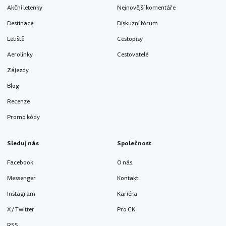
Akční letenky
Nejnovější komentáře
Destinace
Diskuzní fórum
Letiště
Cestopisy
Aerolinky
Cestovatelé
Zájezdy
Blog
Recenze
Promo kódy
Sleduj nás
Společnost
Facebook
O nás
Messenger
Kontakt
Instagram
Kariéra
X / Twitter
Pro CK
RSS