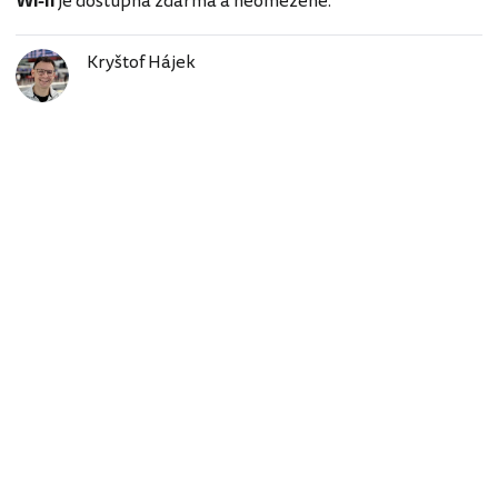
Wi-fi
je dostupná zdarma a neomezeně.
Kryštof Hájek