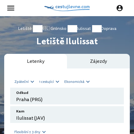
Letiště
🇬🇱 Grónsko
Ilulissat
Doprava
Letiště Ilulissat
Letenky
Zájezdy
Zpáteční
1 cestující
Ekonomická
Odkud
Kam
Flexibilní ± 3 dny