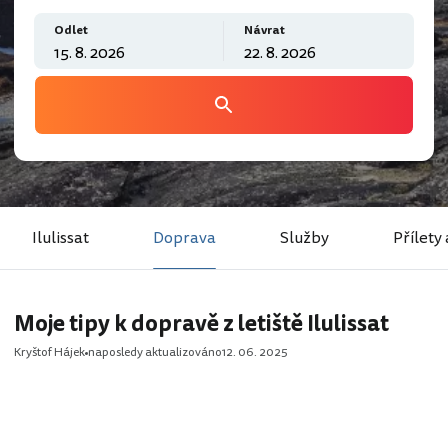
Odlet
Návrat
Ilulissat
Doprava
Služby
Přílety 
Moje tipy k dopravě z letiště Ilulissat
Kryštof Hájek
naposledy aktualizováno
12. 06. 2025