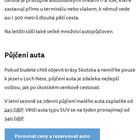
Letiště je přístupné autobusovými linkami 11 a 10A, které
zastavují přímo u terminálu nebo vlakem, k němuž vede
asi 1 300 metrů dlouhá pěší cesta.
Na letišti sídlí také velké množství autopůjčoven.
Půjčení auta
Pokud budete chtít objevit krásy Skotska a nemíříte pouze
k jezeru Loch Ness, půjčení auta je zdaleka nejlepší
volbou, jak po skotském venkově cestovat.
V letní sezoně za 7denní půjčení malého auta zaplatíte od
245 GBP
. Větší auta typu SUV se na týden pronajímají od
340 GBP
.
Porovnat ceny a rezervovat auto