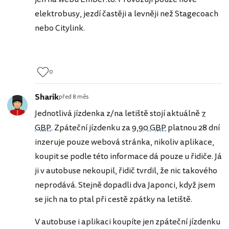
elektrobusy, jezdí častěji a levněji než Stagecoach
nebo Citylink.
0
Sharik
před 8 měs
Jednotlivá jízdenka z/na letiště stojí aktuálně
7
GBP
. Zpáteční jízdenku za
9,90 GBP
platnou 28 dní
inzeruje pouze webová stránka, nikoliv aplikace,
koupit se podle této informace dá pouze u řidiče. Já
ji v autobuse nekoupil, řidič tvrdil, že nic takového
neprodává. Stejně dopadli dva Japonci, když jsem
se jich na to ptal při cestě zpátky na letiště.
V autobuse i aplikaci koupíte jen zpáteční jízdenku