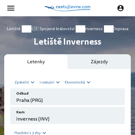
Letiště
🇬🇧 Spojené království
Inverness
Doprava
Letiště Inverness
Letenky
Zájezdy
Zpáteční
1 cestující
Ekonomická
Odkud
Kam
Flexibilní ± 3 dny