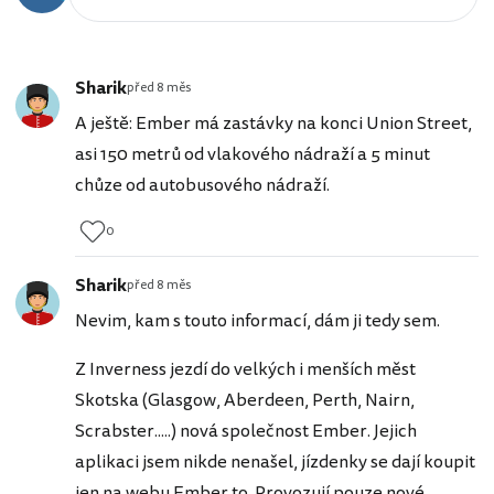
Sharik
před 8 měs
A ještě: Ember má zastávky na konci Union Street,
asi 150 metrů od vlakového nádraží a 5 minut
chůze od autobusového nádraží.
0
Sharik
před 8 měs
Nevim, kam s touto informací, dám ji tedy sem.
Z Inverness jezdí do velkých i menších měst
Skotska (Glasgow, Aberdeen, Perth, Nairn,
Scrabster.....) nová společnost Ember. Jejich
aplikaci jsem nikde nenašel, jízdenky se dají koupit
jen na webu Ember.to. Provozují pouze nové