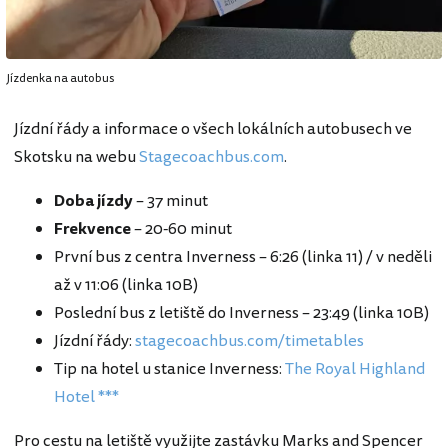
Jízdenka na autobus
Jízdní řády a informace o všech lokálních autobusech ve
Skotsku na webu
Stagecoachbus.com
.
Doba jízdy
– 37 minut
Frekvence
– 20-60 minut
První bus z centra Inverness – 6:26 (linka 11) / v neděli
až v 11:06 (linka 10B)
Poslední bus z letiště do Inverness – 23:49 (linka 10B)
Jízdní řády:
stagecoachbus.com/timetables
Tip na hotel u stanice Inverness:
The Royal Highland
Hotel ***
Pro cestu na letiště využijte zastávku Marks and Spencer