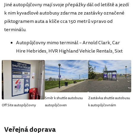
Jiné autopůjčovny mají svoje přepážky dál od letiště a jezdí
k nim kyvadlové autobusy zdarma ze zastávky označené
piktogramem auta a klíče cca 150 metrů vpravo od
terminálu.
Autopůjčovny mimo terminál – Arnold Clark, Car
Hire Hebrides, HVR Highland Vehicle Rentals, Sixt
Směr k shuttle autobusu
Zastávka shuttle autobusu
Off Site autopůjčovny
autopůjčoven
k autopůjčovnám
Veřejná doprava