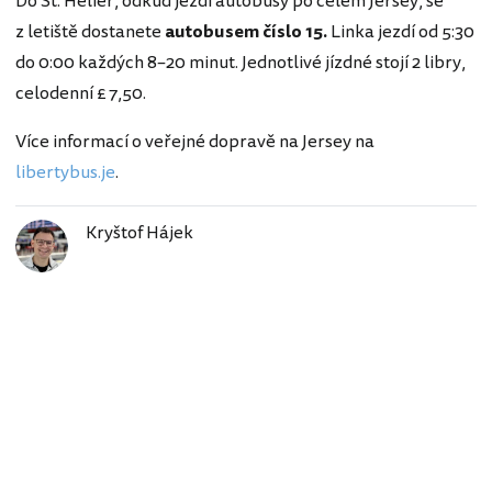
Do St. Helier, odkud jezdí autobusy po celém Jersey, se
z letiště dostanete
autobusem
číslo 15.
Linka jezdí od 5:30
do 0:00 každých 8–20 minut. Jednotlivé jízdné stojí 2 libry,
celodenní £ 7,50.
Více informací o veřejné dopravě na Jersey na
libertybus.je
.
Kryštof Hájek