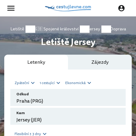
Letiště
🇬🇧 Spojené království
Jersey
Doprava
Letiště Jersey
Letenky
Zájezdy
Zpáteční
1 cestující
Ekonomická
Odkud
Kam
Flexibilní ± 3 dny