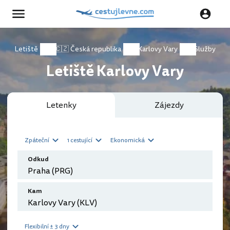
Letiště
🇨🇿 Česká republika
Karlovy Vary
Služby
Letiště Karlovy Vary
Letenky
Zájezdy
Zpáteční
1 cestující
Ekonomická
Odkud
Kam
Flexibilní ± 3 dny