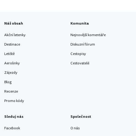
Náš obsah
Komunita
Akční letenky
Nejnovější komentáře
Destinace
Diskuzní fórum
Letiště
Cestopisy
Aerolinky
Cestovatelé
Zájezdy
Blog
Recenze
Promo kódy
Sleduj nás
Společnost
Facebook
O nás