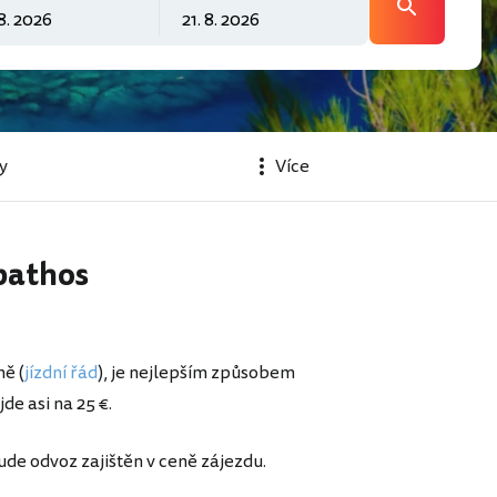
y
Více
rpathos
ně (
jízdní řád
), je nejlepším způsobem
de asi na 25 €.
bude odvoz zajištěn v ceně zájezdu.