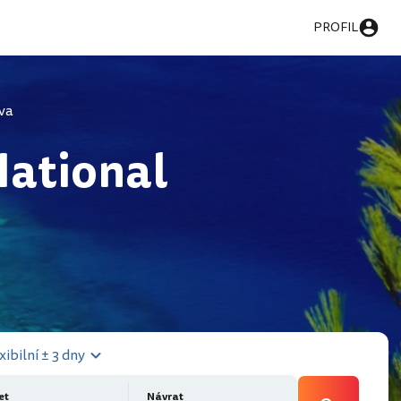
PROFIL
va
National
xibilní ± 3 dny
et
Návrat