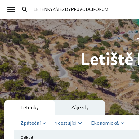
LETENKY
ZÁJEZDY
PRŮVODCI
FÓRUM
Le
Letiště
Letenky
Zájezdy
Zpáteční
1 cestující
Ekonomická
Odkud