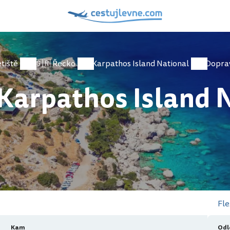
tiště
🇬🇷 Řecko
Karpathos Island National
Dopra
 Karpathos Island 
Fle
Kam
Odl