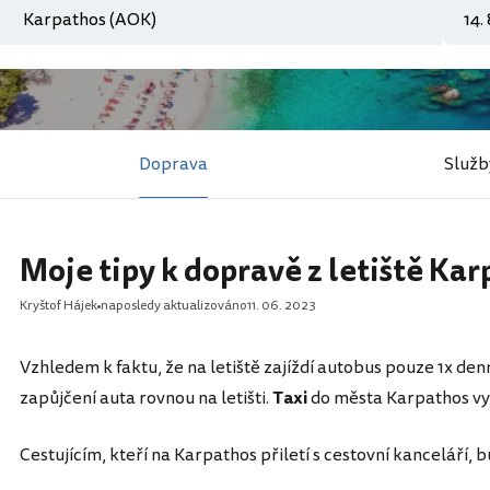
Doprava
Služb
Moje tipy k dopravě z letiště Ka
Kryštof Hájek
naposledy aktualizováno
11. 06. 2023
Vzhledem k faktu, že na letiště zajíždí autobus pouze 1x den
zapůjčení auta rovnou na letišti.
Taxi
do města Karpathos vyj
Cestujícím, kteří na Karpathos přiletí s cestovní kanceláří, 