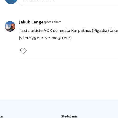
Jakub Langer
před rokem
Taxi z letiste AOK do mesta Karpathos (Pigadia) take 
(v lete 35 eur, v zime 30 eur)
1
ta
Sleduj nás