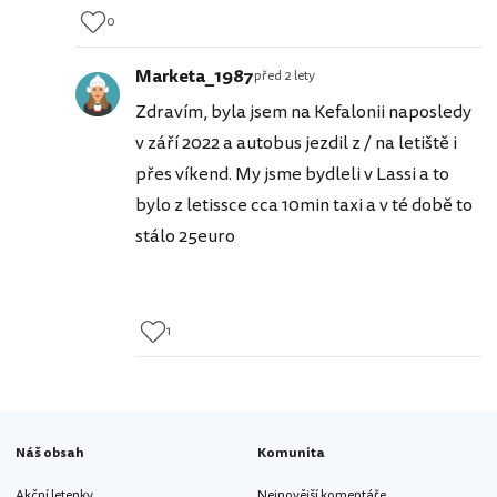
0
Marketa_1987
před 2 lety
Zdravím, byla jsem na Kefalonii naposledy
v září 2022 a autobus jezdil z / na letiště i
přes víkend. My jsme bydleli v Lassi a to
bylo z letissce cca 10min taxi a v té době to
stálo 25euro
1
Náš obsah
Komunita
Akční letenky
Nejnovější komentáře