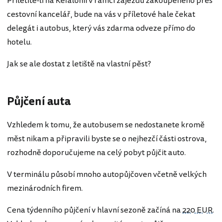
Přiletíte-li na Kefalonii v rámci zájezdu zakoupeného přes
cestovní kancelář, bude na vás v příletové hale čekat
delegát i autobus, který vás zdarma odveze přímo do
hotelu.
Jak se ale dostat z letiště na vlastní pěst?
Půjčení auta
Vzhledem k tomu, že autobusem se nedostanete kromě
měst nikam a připravili byste se o nejhezčí části ostrova,
rozhodně doporučujeme na celý pobyt půjčit auto.
V terminálu působí mnoho autopůjčoven včetně velkých
mezinárodních firem.
Cena týdenního půjčení v hlavní sezoně začíná na
220 EUR
.