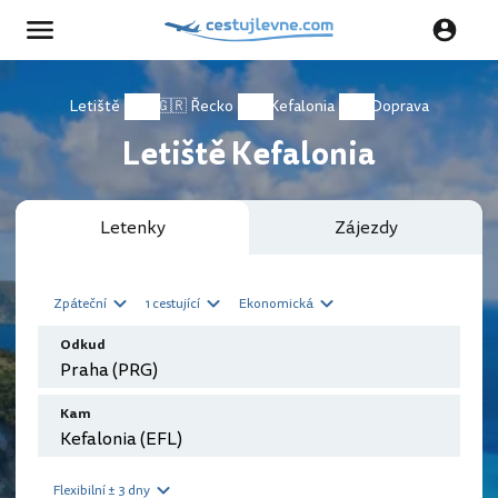
Letiště
🇬🇷 Řecko
Kefalonia
Doprava
Letiště Kefalonia
Letenky
Zájezdy
Zpáteční
1 cestující
Ekonomická
Odkud
Kam
Flexibilní ± 3 dny