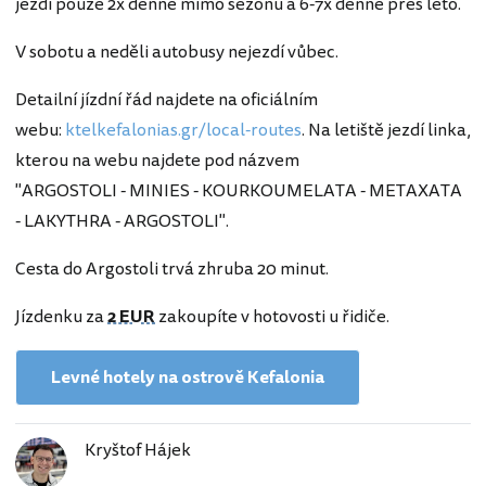
jezdí pouze 2x denně mimo sezonu a 6-7x denně přes léto.
V sobotu a neděli autobusy nejezdí vůbec.
Detailní jízdní řád najdete na oficiálním
webu:
ktelkefalonias.gr/local-routes
. Na letiště jezdí linka,
kterou na webu najdete pod názvem
"ARGOSTOLI - MINIES - KOURKOUMELATA - METAXATA
- LAKYTHRA - ARGOSTOLI".
Cesta do Argostoli trvá zhruba 20 minut.
Jízdenku za
2 EUR
zakoupíte v hotovosti u řidiče.
Levné hotely na ostrově Kefalonia
Kryštof Hájek