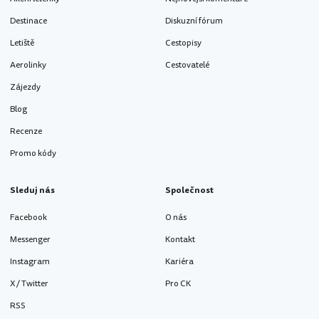
Destinace
Diskuzní fórum
Letiště
Cestopisy
Aerolinky
Cestovatelé
Zájezdy
Blog
Recenze
Promo kódy
Sleduj nás
Společnost
Facebook
O nás
Messenger
Kontakt
Instagram
Kariéra
X / Twitter
Pro CK
RSS