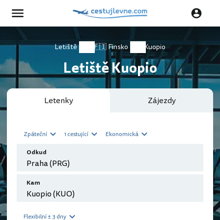
Letiště
🇫🇮 Finsko
Kuopio
Letiště Kuopio
Letenky
Zájezdy
Zpáteční
1 cestující
Ekonomická
Odkud
Kam
Flexibilní ± 3 dny