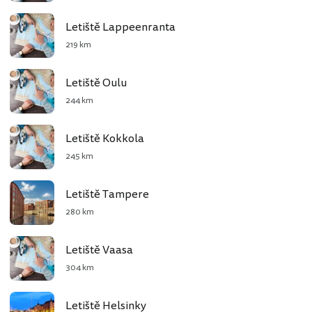
Letiště Lappeenranta
219 km
Letiště Oulu
244 km
Letiště Kokkola
245 km
Letiště Tampere
280 km
Letiště Vaasa
304 km
Letiště Helsinky