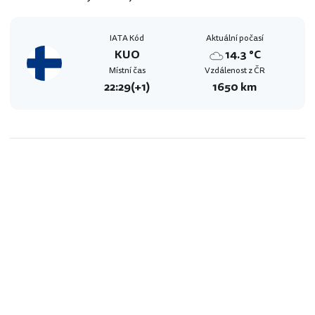
IATA Kód
Aktuální počasí
KUO
14.3 °C
Místní čas
Vzdálenost z ČR
22:29
(+1)
1650 km