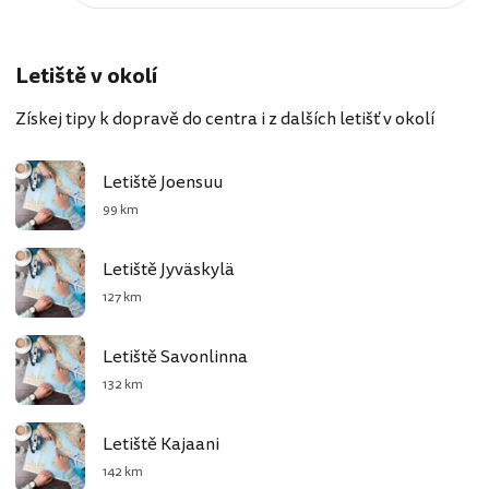
Letiště v okolí
Získej tipy k dopravě do centra i z dalších letišť v okolí
Letiště Joensuu
99 km
Letiště Jyväskylä
127 km
Letiště Savonlinna
132 km
Letiště Kajaani
142 km