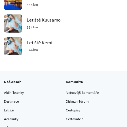
334 km
Letiště Kuusamo
338 km
Letiště Kemi
344 km
Náš obsah
Komunita
Akční letenky
Nejnovější komentáře
Destinace
Diskuzní fórum
Letiště
Cestopisy
Aerolinky
Cestovatelé