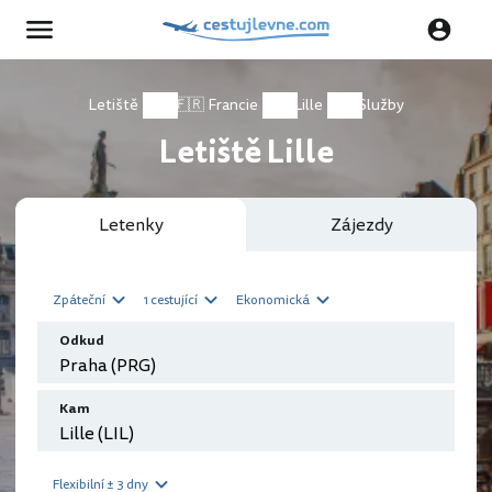
Letiště
🇫🇷 Francie
Lille
Služby
Letiště Lille
Letenky
Zájezdy
Zpáteční
1 cestující
Ekonomická
Odkud
Kam
Flexibilní ± 3 dny