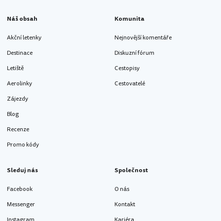
Náš obsah
Komunita
Akční letenky
Nejnovější komentáře
Destinace
Diskuzní fórum
Letiště
Cestopisy
Aerolinky
Cestovatelé
Zájezdy
Blog
Recenze
Promo kódy
Sleduj nás
Společnost
Facebook
O nás
Messenger
Kontakt
Instagram
Kariéra