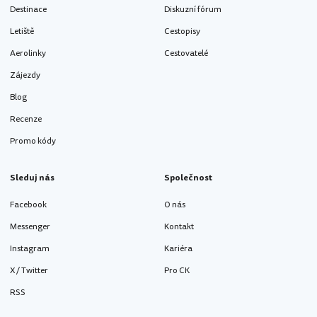
Destinace
Diskuzní fórum
Letiště
Cestopisy
Aerolinky
Cestovatelé
Zájezdy
Blog
Recenze
Promo kódy
Sleduj nás
Společnost
Facebook
O nás
Messenger
Kontakt
Instagram
Kariéra
X / Twitter
Pro CK
RSS