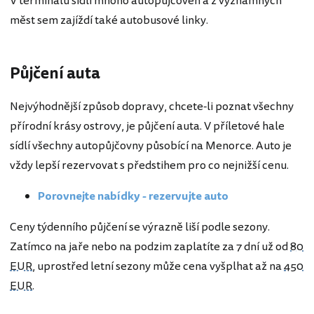
V terminálu sídlí mnoho autopůjčoven a z významných
měst sem zajíždí také autobusové linky.
Půjčení auta
Nejvýhodnější způsob dopravy, chcete-li poznat všechny
přírodní krásy ostrovy, je půjčení auta. V příletové hale
sídlí všechny autopůjčovny působící na Menorce. Auto je
vždy lepší rezervovat s předstihem pro co nejnižší cenu.
Porovnejte nabídky - rezervujte auto
Ceny týdenního půjčení se výrazně liší podle sezony.
Zatímco na jaře nebo na podzim zaplatíte za 7 dní už od
80
EUR
, uprostřed letní sezony může cena vyšplhat až na
450
EUR
.