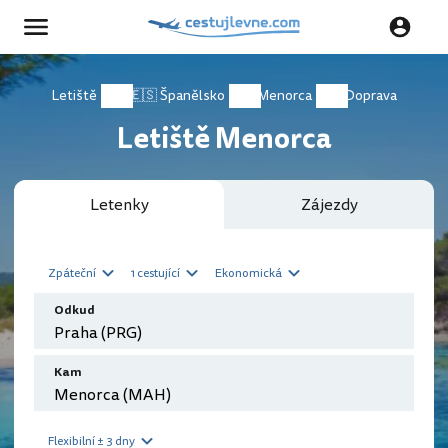
Letiště
🇪🇸 Španělsko
Menorca
Doprava
Letiště Menorca
Letenky
Zájezdy
Zpáteční
1 cestující
Ekonomická
Odkud
Kam
Flexibilní ± 3 dny