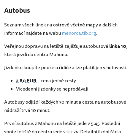
Autobus
Seznam všech linek na ostrově včetně mapy a dalších
informací najdete na webu
menorca.tib.org
.
Veřejnou dopravu na letiště zajišťuje autobusová
linka
10
,
která jezdí do centra Mahonu.
Jízdenku koupíte pouze u řidiče a lze platit jen v hotovosti.
2,80 EUR
– cena jedné cesty
Vícedenní jízdenky se neprodávají
Autobusy odjíždí každých 30 minut a cesta na autobusové
nádraží trvá 10 minut.
První autobus z Mahonu na letiště jede v 5:45. Poslední
spoj z letiště do centra jede v 00:25. Detailní jízdní řád a