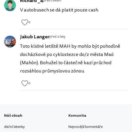
Richard _4
před rokem
V autobusech se dá platit pouze cash.
0
Jakub Langer
před 2 lety
Toto klidné letiště MAH by mohlo být pohodlně
docházkové po cyklostezce do/z města Maó
(Mahón). Bohužel to částečně kazí průchod
rozsáhlou průmyslovou zónou.
0
Náš obsah
Komunita
Akční letenky
Nejnovější komentáře