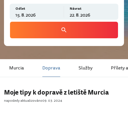
Odlet
Návrat
Murcia
Doprava
Služby
Přílety 
Moje tipy k dopravě z letiště Murcia
naposledy aktualizováno
09. 03. 2024