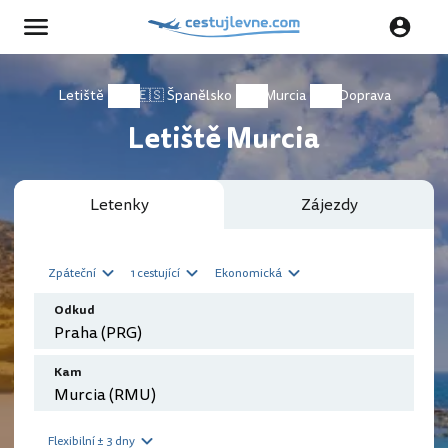
Letiště
🇪🇸 Španělsko
Murcia
Doprava
Letiště Murcia
Letenky
Zájezdy
Zpáteční
1 cestující
Ekonomická
Odkud
Kam
Flexibilní ± 3 dny