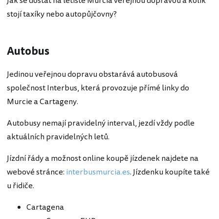
Jak se dostat na letiště Murcia veřejnou dopravou a kolik
stojí taxíky nebo autopůjčovny?
Autobus
Jedinou veřejnou dopravu obstarává autobusová
společnost Interbus, která provozuje přímé linky do
Murcie a Cartageny.
Autobusy nemají pravidelný interval, jezdí vždy podle
aktuálních pravidelných letů.
Jízdní řády a možnost online koupě jízdenek najdete na
webové stránce:
interbusmurcia.es
. Jízdenku koupíte také
u řidiče.
Cartagena