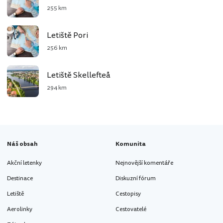
255 km
Letiště Pori
256 km
Letiště Skellefteå
294 km
Náš obsah
Komunita
Akční letenky
Nejnovější komentáře
Destinace
Diskuzní fórum
Letiště
Cestopisy
Aerolinky
Cestovatelé