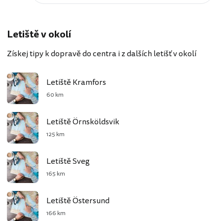
Letiště v okolí
Získej tipy k dopravě do centra i z dalších letišť v okolí
Letiště Kramfors
60 km
Letiště Örnsköldsvik
125 km
Letiště Sveg
165 km
Letiště Östersund
166 km