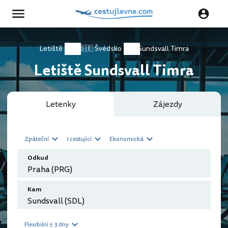
Letiště
🇸🇪 Švédsko
Sundsvall Timra
Letiště Sundsvall Timra
Letenky
Zájezdy
Zpáteční
1 cestující
Ekonomická
Odkud
Kam
Flexibilní ± 3 dny