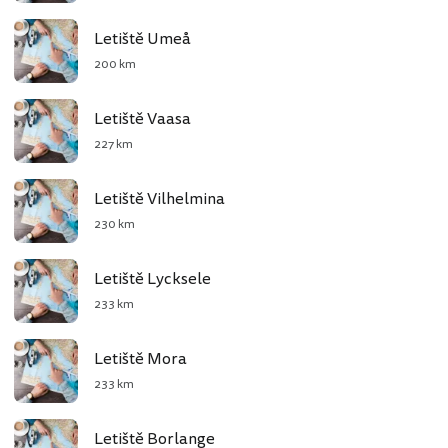
Letiště Umeå
200 km
Letiště Vaasa
227 km
Letiště Vilhelmina
230 km
Letiště Lycksele
233 km
Letiště Mora
233 km
Letiště Borlange