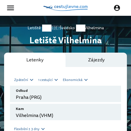
Letiště
🇸🇪 Švédsko
Vilhelmina
Letiště Vilhelmina
Letenky
Zájezdy
Zpáteční
1 cestující
Ekonomická
Odkud
Kam
Flexibilní ± 3 dny