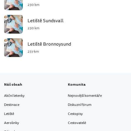
230 km
Letiště Sundsvall
230 km
Letiště Bronnoysund
237 km
Náš obsah
Komunita
Akční letenky
Nejnovější komentáře
Destinace
Diskuzní fórum
Letiště
Cestopisy
Aerolinky
Cestovatelé