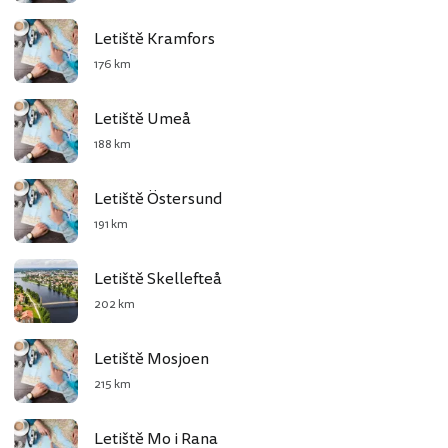
Letiště Kramfors
176 km
Letiště Umeå
188 km
Letiště Östersund
191 km
Letiště Skellefteå
202 km
Letiště Mosjoen
215 km
Letiště Mo i Rana