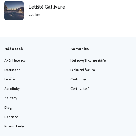
Letiště Gällivare
279 km
Náš obsah
Komunita
Akční letenky
Nejnovější komentáře
Destinace
Diskuzní fórum
Letiště
Cestopisy
Aerolinky
Cestovatelé
Zájezdy
Blog
Recenze
Promo kódy