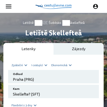
Letiště
🇸🇪 Švédsko
Skellefteå
Letiště Skellefteå
Letenky
Zájezdy
Zpáteční
1 cestující
Ekonomická
Odkud
Kam
Flexibilní ± 3 dny