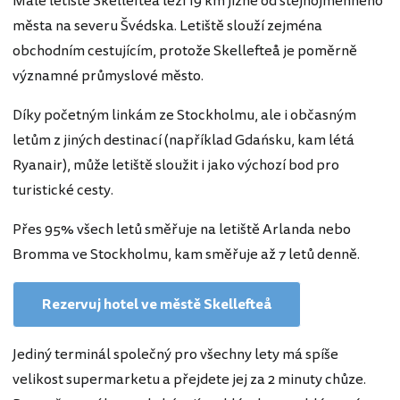
Malé letiště Skellefteå leží 19 km jižně od stejnojmenného
města na severu Švédska. Letiště slouží zejména
obchodním cestujícím, protože Skellefteå je poměrně
významné průmyslové město.
Díky početným linkám ze Stockholmu, ale i občasným
letům z jiných destinací (například Gdańsku, kam létá
Ryanair), může letiště sloužit i jako výchozí bod pro
turistické cesty.
Přes 95% všech letů směřuje na letiště Arlanda nebo
Bromma ve Stockholmu, kam směřuje až 7 letů denně.
Rezervuj hotel ve městě Skellefteå
Jediný terminál společný pro všechny lety má spíše
velikost supermarketu a přejdete jej za 2 minuty chůze.