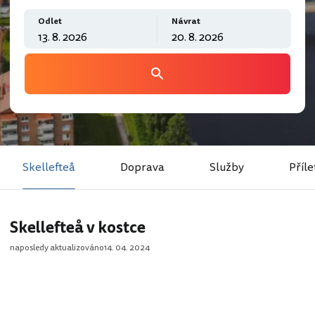
Odlet
Návrat
Skellefteå
Doprava
Služby
Příle
Skellefteå v kostce
naposledy aktualizováno
14. 04. 2024