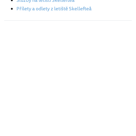
Služby na letišti Skellefteå
Přílety a odlety z letiště Skellefteå