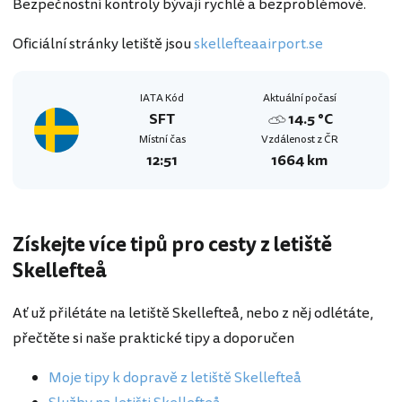
Bezpečnostní kontroly bývají rychlé a bezproblémové.
Oficiální stránky letiště jsou
skellefteaairport.se
IATA Kód
Aktuální počasí
SFT
14.5 °C
Místní čas
Vzdálenost z ČR
12:51
1664 km
Získejte více tipů pro cesty z letiště
Skellefteå
Ať už přilétáte na letiště Skellefteå, nebo z něj odlétáte,
přečtěte si naše praktické tipy a doporučen
Moje tipy k dopravě z letiště Skellefteå