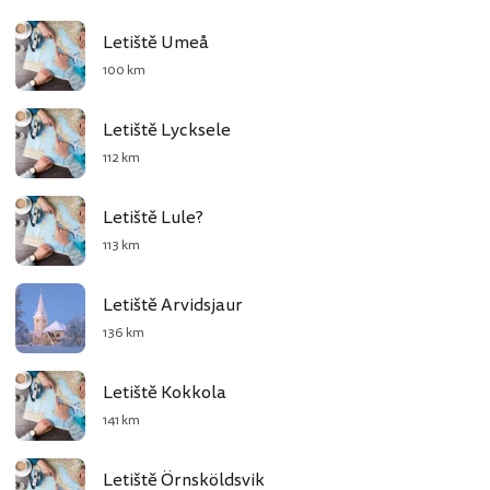
Letiště Umeå
100 km
Letiště Lycksele
112 km
Letiště Lule?
113 km
Letiště Arvidsjaur
136 km
Letiště Kokkola
141 km
Letiště Örnsköldsvik