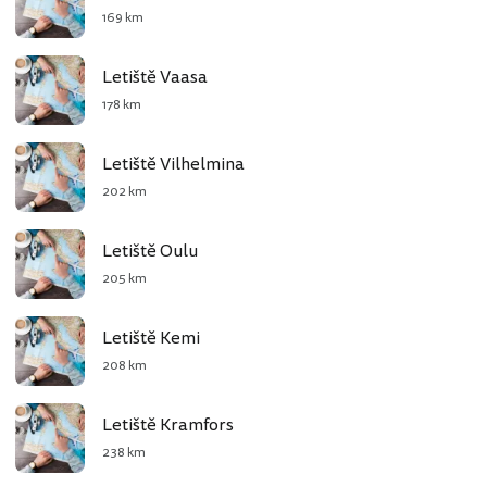
169 km
Letiště Vaasa
178 km
Letiště Vilhelmina
202 km
Letiště Oulu
205 km
Letiště Kemi
208 km
Letiště Kramfors
238 km