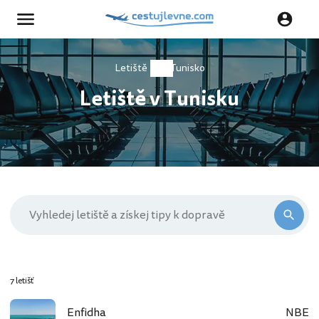
Letiště
Tunisko
Letiště v Tunisku
7 letišť
Enfidha
NBE