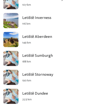
107 km
Letiště Inverness
116 km
Letiště Aberdeen
149 km
Letiště Sumburgh
188 km
Letiště Stornoway
190 km
Letiště Dundee
223 km