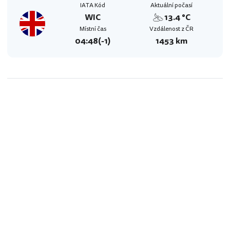
IATA Kód
Aktuální počasí
WIC
13.4 °C
Místní čas
Vzdálenost z ČR
04:48
(-1)
1453 km