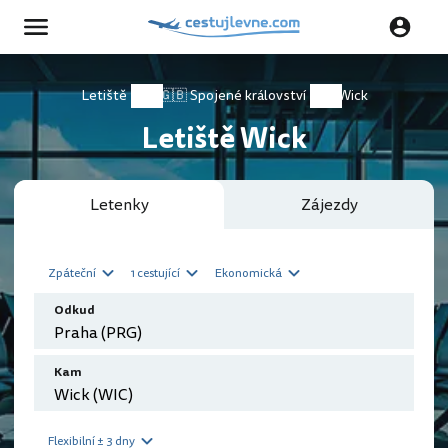
Letiště
🇬🇧 Spojené království
Wick
Letiště Wick
Letenky
Zájezdy
Zpáteční
1 cestující
Ekonomická
Odkud
Kam
Flexibilní ± 3 dny