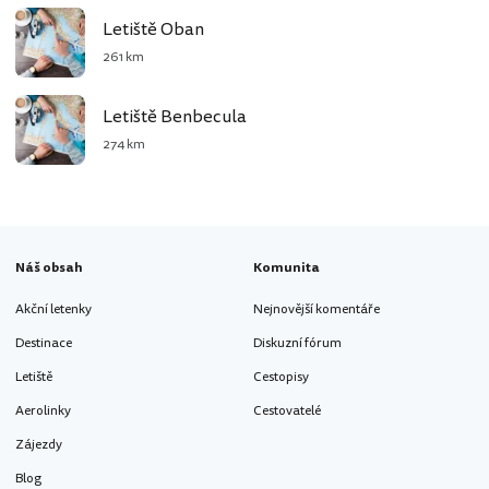
Letiště Oban
261 km
Letiště Benbecula
274 km
Náš obsah
Komunita
Akční letenky
Nejnovější komentáře
Destinace
Diskuzní fórum
Letiště
Cestopisy
Aerolinky
Cestovatelé
Zájezdy
Blog