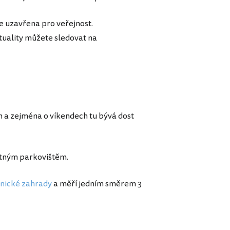
e uzavřena pro veřejnost.
tuality můžete sledovat na
h a zejména o víkendech tu bývá dost
atným parkovištěm.
anické zahrady
a měří jedním směrem 3