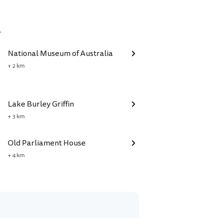
.
National Museum of Australia
+ 2 km
Lake Burley Griffin
+ 3 km
Old Parliament House
+ 4 km