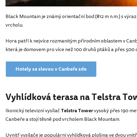
Black Mountain je známý orientační bod (812 m n.m.) s výra
vrcholu.
Hora patří k nejvíce rozmanitým přírodním oblastem v Canbe
která je domovem pro více než 100 druhů ptáků a přes 500 d
Hotely se slevou v Canbeře zde
Vyhlídková terasa na Telstra To
Ikonický televizní vysílač
Telstra Tower
vysoký přes 190 me
Canbeře a stojí těsně pod vrcholem Black Mountain.
Uvnitř vysílače je populární vyhlídková plošina ve dvou vni