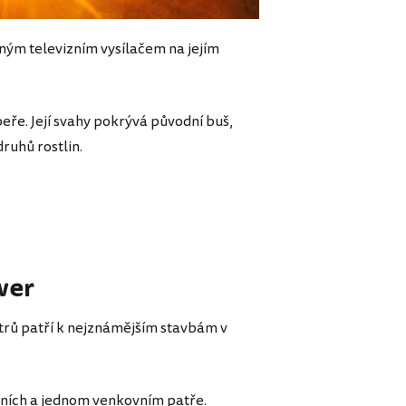
zným televizním vysílačem na jejím
ře. Její svahy pokrývá původní buš,
ruhů rostlin.
wer
trů patří k nejznámějším stavbám v
třních a jednom venkovním patře.