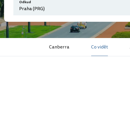
Odkud
Canberra
Co vidět