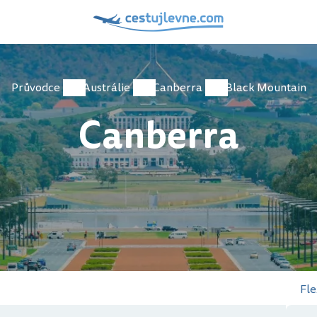
Průvodce
Austrálie
Canberra
Black Mountain
Canberra
Fle