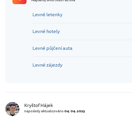
Naplánuj svou cestu raz dva
Levné letenky
Levné hotely
Levné půjčení auta
Levné zájezdy
Kryštof Hájek
naposledy aktualizováno
04. 04. 2025