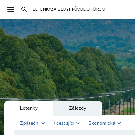
LETENKY
ZÁJEZDY
PRŮVODCI
FÓRUM
Letenky
Zájezdy
Zpáteční
1 cestující
Ekonomická