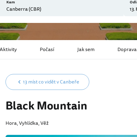
Kam
Odl
Aktivity
Počasí
Jak sem
Doprava
13 míst co vidět v Canbeře
Black Mountain
Hora, Vyhlídka, Věž