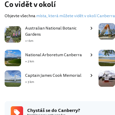
Co vidět v okolí
Objevte všechna
místa, která můžete vidět v okolí Canberra
Australian National Botanic
Gardens
+ 1 km
National Arboretum Canberra
+ 2 km
Captain James Cook Memorial
+ 3 km
Chystáš se do Canberry?