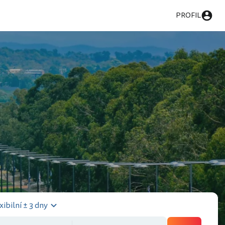
PROFIL
xibilní ± 3 dny