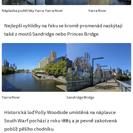
Náplavka podél řeky Yarra
Yarra River
Yarra River
Nejlepší vyhlídky na řeku se kromě promenád naskýtají
také z mostů Sandridge nebo Princes Bridge.
Yarra River
Sandridge Bridge
Historická loď Polly Woodside umístěná na náplavce
South Warf pochází z roku 1885 a je pevně zakotvená
poblíž pěšího chodníku.