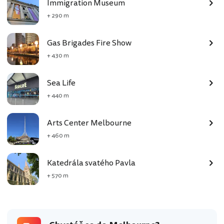
Immigration Museum
+ 290 m
Gas Brigades Fire Show
+ 430 m
Sea Life
+ 440 m
Arts Center Melbourne
+ 460 m
Katedrála svatého Pavla
+ 570 m