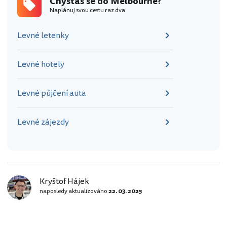
Chystáš se do Melbourne?
Naplánuj svou cestu raz dva
Levné letenky
Levné hotely
Levné půjčení auta
Levné zájezdy
Kryštof Hájek
naposledy aktualizováno
22. 03. 2025