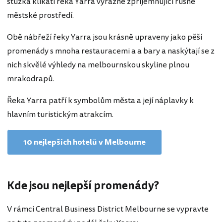
stužka klikatí řeka Yarra výrazně zpříjemňující rušné
městské prostředí.
Obě nábřeží řeky Yarra jsou krásně upraveny jako pěší
promenády s mnoha restauracemi a a bary a naskýtají se z
nich skvělé výhledy na melbournskou skyline plnou
mrakodrapů.
Řeka Yarra patří k symbolům města a její náplavky k
hlavním turistickým atrakcím.
10 nejlepších hotelů v Melbourne
Kde jsou nejlepší promenády?
V rámci Central Business District Melbourne se vypravte