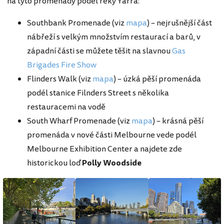
na tyto promenády podél řeky Yarra:
Southbank Promenade (viz
mapa
) – nejrušnější část
nábřeží s velkým množstvím restaurací a barů, v
západní části se můžete těšit na slavnou
Gas
Brigades Fire Show
Flinders Walk (viz
mapa
) – úzká pěší promenáda
podél stanice Filnders Street s několika
restauracemi na vodě
South Wharf Promenade (viz
mapa
) – krásná pěší
promenáda v nové části Melbourne vede podél
Melbourne Exhibition Center a najdete zde
historickou loď
Polly Woodside