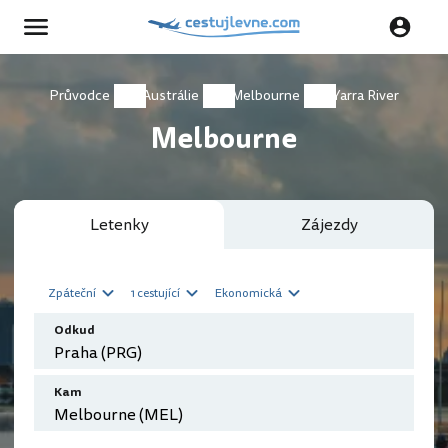
Průvodce
Austrálie
Melbourne
Yarra River
Melbourne
Letenky
Zájezdy
Zpáteční
1 cestující
Ekonomická
Odkud
Kam