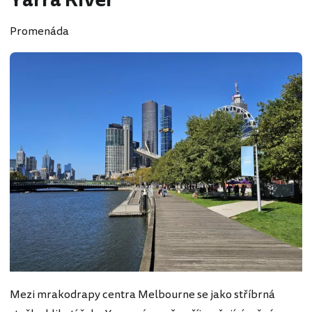
Yarra River
Promenáda
Mezi mrakodrapy centra Melbourne se jako stříbrná