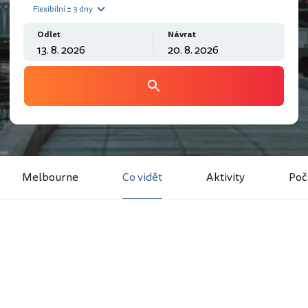
Flexibilní ± 3 dny
Odlet
Návrat
Melbourne
Co vidět
Aktivity
Poč