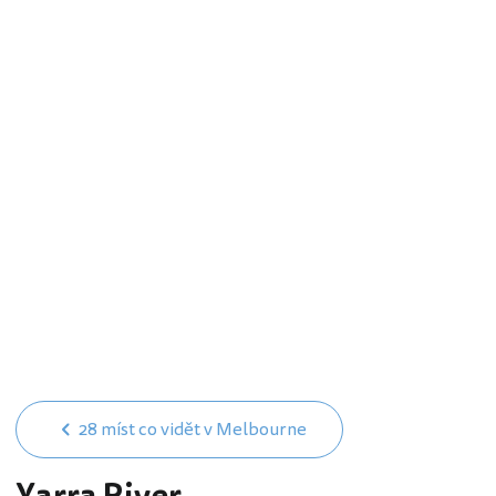
28 míst co vidět v Melbourne