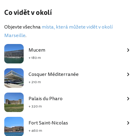
Co vidět v okolí
Objevte všechna
místa, která můžete vidět v okolí
Marseille
.
Mucem
+ 180 m
Cosquer Méditerranée
+ 210 m
Palais du Pharo
+ 320 m
Fort Saint-Nicolas
+ 460 m