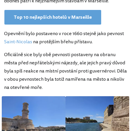
dodnes patří k nejznámějším stavbám v Marseille.
Top 10 nejlepších hotelů v Marseille
Opevnění bylo postaveno v roce 1660 stejně jako pevnost
Saint-Nicolas
na protějším břehu přístavu.
Oficiálně sice byly obě pevnosti postaveny na obranu
města před nepřátelskými nájezdy, ale jejich pravý důvod
byla spíš reakce na místní povstání proti guvernérovi. Děla
v obou pevnostech byla totiž namířena na město a nikoliv
na otevřené moře.