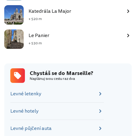
Katedrála La Major
+ 520 m
Le Panier
+ 530 m
Chystáš se do Marseille?
Naplánuj svou cestu raz dva
Levné letenky
Levné hotely
Levné půjčení auta