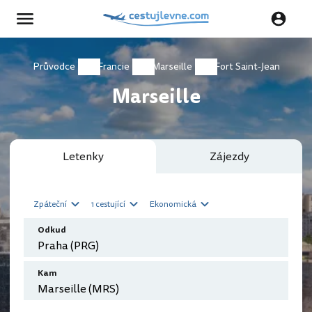
Průvodce
Francie
Marseille
Fort Saint-Jean
Marseille
Letenky
Zájezdy
Zpáteční
1 cestující
Ekonomická
Odkud
Kam