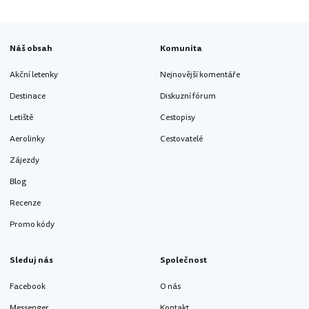
Náš obsah
Komunita
Akční letenky
Nejnovější komentáře
Destinace
Diskuzní fórum
Letiště
Cestopisy
Aerolinky
Cestovatelé
Zájezdy
Blog
Recenze
Promo kódy
Sleduj nás
Společnost
Facebook
O nás
Messenger
Kontakt