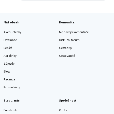
Náš obsah
Komunita
Akční letenky
Nejnovější komentáře
Destinace
Diskuzní fórum
Letiště
Cestopisy
Aerolinky
Cestovatelé
Zájezdy
Blog
Recenze
Promo kódy
Sleduj nás
Společnost
Facebook
O nás