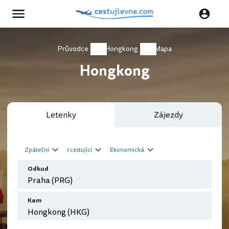
Průvodce
Hongkong
Mapa
Hongkong
Letenky
Zájezdy
Zpáteční
1 cestující
Ekonomická
Odkud
Kam