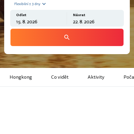
Flexibilní ± 3 dny
Odlet
Návrat
Hongkong
Co vidět
Aktivity
Poča