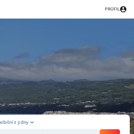
PROFIL
xibilní ± 3 dny