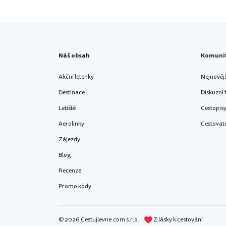
Náš obsah
Komuni
Akční letenky
Nejnověj
Destinace
Diskuzní
Letiště
Cestopis
Aerolinky
Cestovat
Zájezdy
Blog
Recenze
Promo kódy
© 2026 Cestujlevne.com s.r.o.
Z lásky k cestování