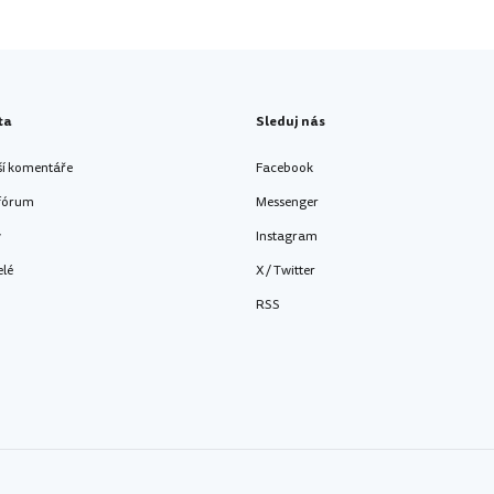
ta
Sleduj nás
ší komentáře
Facebook
 fórum
Messenger
y
Instagram
elé
X / Twitter
RSS