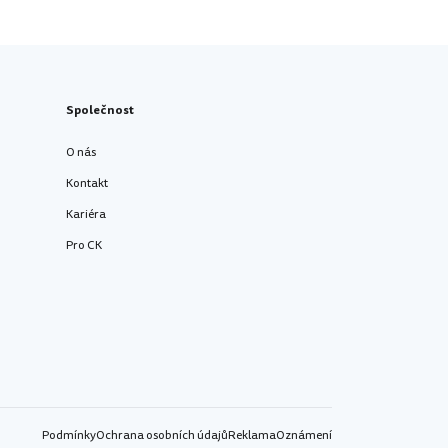
Společnost
O nás
Kontakt
Kariéra
Pro CK
Podmínky
Ochrana osobních údajů
Reklama
Oznámení