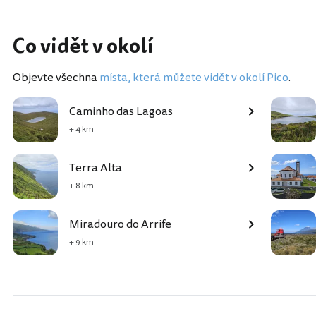
Co vidět v okolí
Objevte všechna
místa, která můžete vidět v okolí Pico
.
Caminho das Lagoas
+ 4 km
Terra Alta
+ 8 km
Miradouro do Arrife
+ 9 km