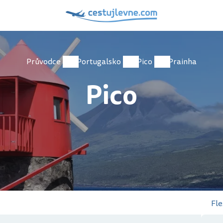
Průvodce
Portugalsko
Pico
Prainha
Pico
Fle