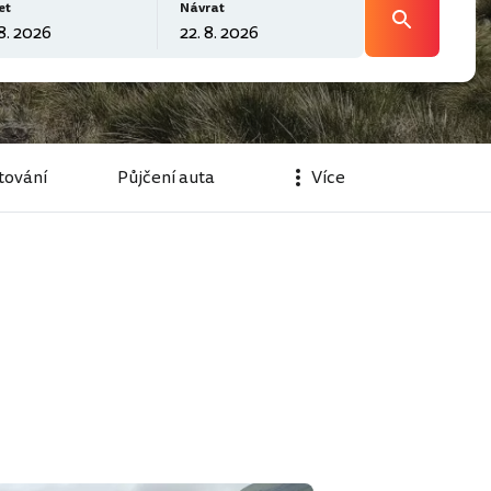
et
Návrat
tování
Půjčení auta
Více