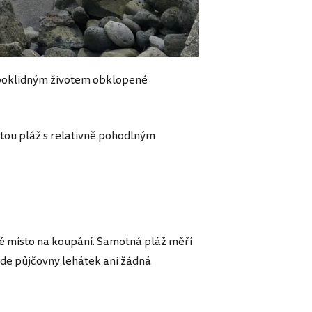
 poklidným životem obklopené
itou pláž s relativně pohodlným
né místo na koupání. Samotná pláž měří
 zde půjčovny lehátek ani žádná