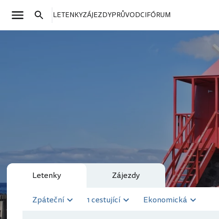
LETENKY
ZÁJEZDY
PRŮVODCI
FÓRUM
Letenky
Zájezdy
Zpáteční
1 cestující
Ekonomická