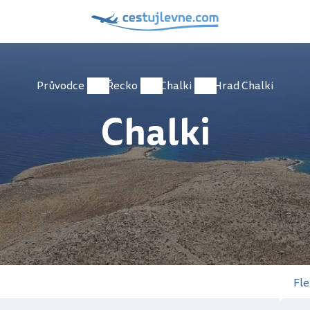
Průvodce
Řecko
Chalki
Hrad Chalki
Chalki
Fle