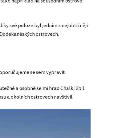
t také například na sousedním ostrově
íky své poloze byl jedním z nejobtížněji
 Dodekanéských ostrovech.
 doporučujeme se sem vypravit.
utečné a osobně se mi hrad Chalki líbil
u a okolních ostrovech navštívil.