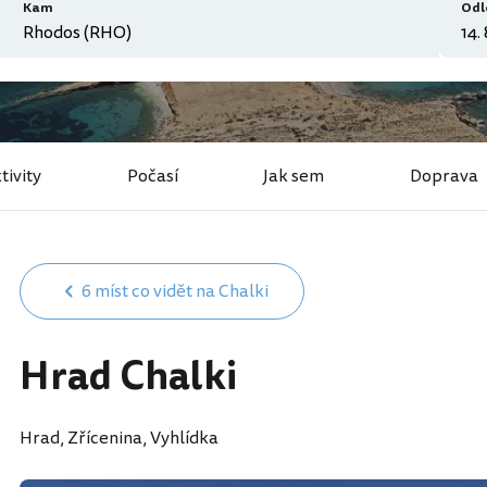
Kam
Odl
tivity
Počasí
Jak sem
Doprava
6 míst co vidět na Chalki
Hrad Chalki
Hrad, Zřícenina, Vyhlídka