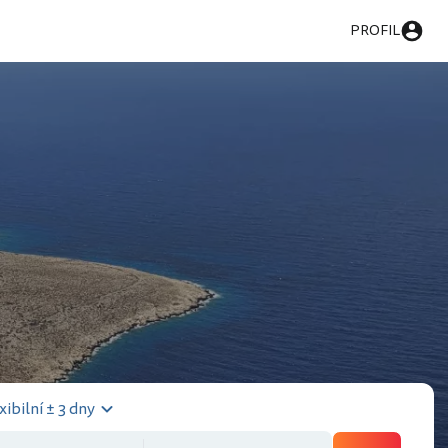
PROFIL
xibilní ± 3 dny