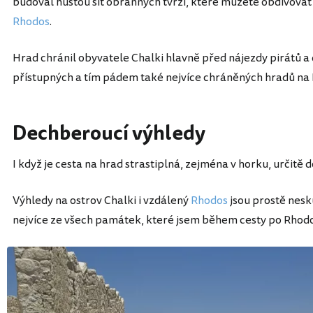
budoval hustou síť obranných tvrzí, které můžete obdivova
Rhodos
.
Hrad chránil obyvatele Chalki hlavně před nájezdy pirátů a d
přístupných a tím pádem také nejvíce chráněných hradů na
Dechberoucí výhledy
I když je cesta na hrad strastiplná, zejména v horku, určitě
Výhledy na ostrov Chalki i vzdálený
Rhodos
jsou prostě nesk
nejvíce ze všech památek, které jsem během cesty po Rhodos