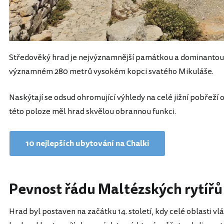
Středověký hrad je nejvýznamnější památkou a dominantou Ch
významném 280 metrů vysokém kopci svatého Mikuláše.
Naskýtají se odsud ohromující výhledy na celé jižní pobřeží 
této poloze měl hrad skvělou obrannou funkci.
10 nejlepších ubytování na Chalki
Pevnost řádu Maltézských rytířů
Hrad byl postaven na začátku 14. století, kdy celé oblasti vl