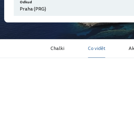
Odkud
Chalki
Co vidět
Ak