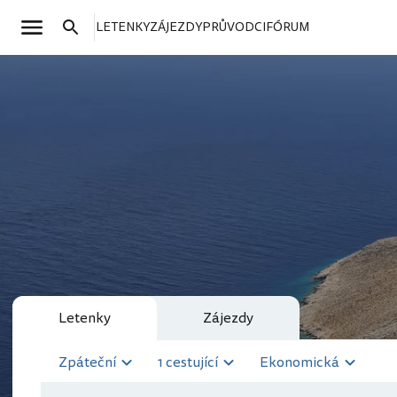
LETENKY
ZÁJEZDY
PRŮVODCI
FÓRUM
Letenky
Zájezdy
Zpáteční
1 cestující
Ekonomická