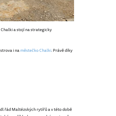
alki a stojí na strategicky
ostrova i na
městečko Chalki
. Právě díky
ádl řád Maltézských rytířů a v této době