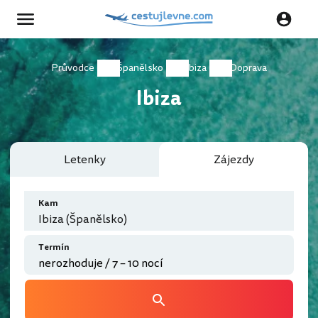
Průvodce
Španělsko
Ibiza
Doprava
Ibiza
Letenky
Zájezdy
Kam
Ibiza (Španělsko)
Termín