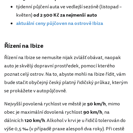
týdenní půjčení auta ve vedlejší sezóně (listopad –
květen)
od 2 500 Kč za nejmenší auto
aktuální ceny půjčoven na ostrově Ibiza
Řízení na Ibize
Řízení na Ibize se nemusíte nijak zvlášť obávat, naopak
auto je skvělý dopravní prostředek, pomocí kterého
poznat celý ostrov. Na to, abyste mohli na Ibize řídit, vám
bude stačit obyčejný český platný řidičský průkaz, kterým
se prokážete v autopůjčovně.
Nejvyšší povolená rychlost ve městě je
50 km/h
, mimo
obec je maximální dovolená rychlost
90 km/h
, na
dálnicích
120 km/h
. Alkohol v krvi je u řidičů tolerován do
výše 0,5 ‰ (v případě praxe alespoň dva roky). Při cestě