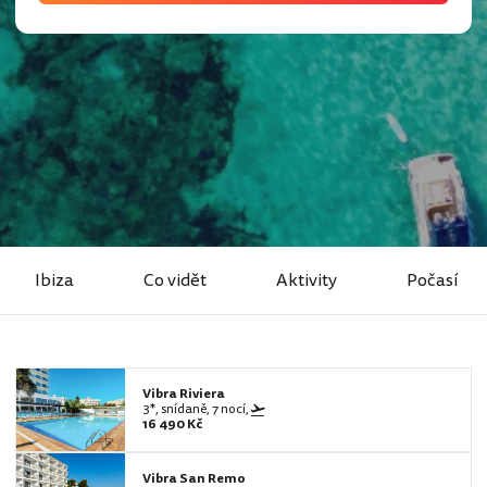
Ibiza
Co vidět
Aktivity
Počasí
Vibra Riviera
3*, snídaně, 7 nocí,
16 490 Kč
Vibra San Remo