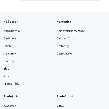
Náš obsah
Komunita
Akční letenky
Nejnovější komentáře
Destinace
Diskuzní fórum
Letiště
Cestopisy
Aerolinky
Cestovatelé
Zájezdy
Blog
Recenze
Promo kódy
Sleduj nás
Společnost
Facebook
O nás