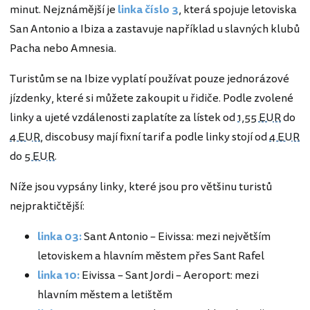
minut. Nejznámější je
linka číslo 3
, která spojuje letoviska
San Antonio a Ibiza a zastavuje například u slavných klubů
Pacha nebo Amnesia.
Turistům se na Ibize vyplatí používat pouze jednorázové
jízdenky, které si můžete zakoupit u řidiče. Podle zvolené
linky a ujeté vzdálenosti zaplatíte za lístek od
1,55 EUR
do
4 EUR
, discobusy mají fixní tarif a podle linky stojí od
4 EUR
do
5 EUR
.
Níže jsou vypsány linky, které jsou pro většinu turistů
nejpraktičtější:
linka 03:
Sant Antonio – Eivissa: mezi největším
letoviskem a hlavním městem přes Sant Rafel
linka 10:
Eivissa – Sant Jordi – Aeroport: mezi
hlavním městem a letištěm