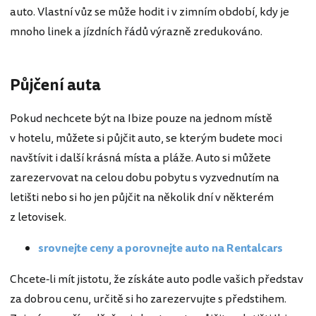
auto. Vlastní vůz se může hodit i v zimním období, kdy je
mnoho linek a jízdních řádů výrazně zredukováno.
Půjčení auta
Pokud nechcete být na Ibize pouze na jednom místě
v hotelu, můžete si půjčit auto, se kterým budete moci
navštívit i další krásná místa a pláže. Auto si můžete
zarezervovat na celou dobu pobytu s vyzvednutím na
letišti nebo si ho jen půjčit na několik dní v některém
z letovisek.
srovnejte ceny a porovnejte auto na Rentalcars
Chcete-li mít jistotu, že získáte auto podle vašich představ
za dobrou cenu, určitě si ho zarezervujte s předstihem.