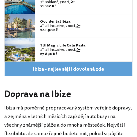
3*, snídaně, 7 nocí,
21 620 Kč
Occidental Ibiza
4*, all inclusive, 7 nocí,
24 690 Kč
TUI Magic Life Cala Pada
4*, all inclusive, 7 nocí,
27 890 Kč
Ibiza - nejlevnější dovolená zde
Doprava na Ibize
Ibiza má poměrně propracovaný systém veřejné dopravy,
a zejména v letních měsících zajíždějí autobusy i na
všechny známější pláže a do mnoha městeček. Největší
flexibilitu ale samozřejmě budete mít, pokud si půjčíte