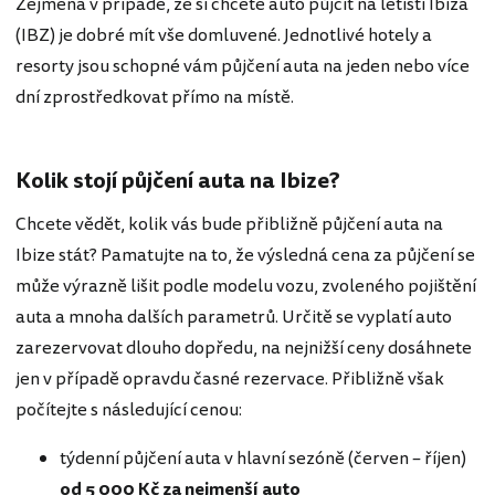
Zejména v případě, že si chcete auto půjčit na letišti Ibiza
(IBZ) je dobré mít vše domluvené. Jednotlivé hotely a
resorty jsou schopné vám půjčení auta na jeden nebo více
dní zprostředkovat přímo na místě.
Kolik stojí půjčení auta na Ibize?
Chcete vědět, kolik vás bude přibližně půjčení auta na
Ibize stát? Pamatujte na to, že výsledná cena za půjčení se
může výrazně lišit podle modelu vozu, zvoleného pojištění
auta a mnoha dalších parametrů. Určitě se vyplatí auto
zarezervovat dlouho dopředu, na nejnižší ceny dosáhnete
jen v případě opravdu časné rezervace. Přibližně však
počítejte s následující cenou:
týdenní půjčení auta v hlavní sezóně (červen – říjen)
od 5 000 Kč za nejmenší auto