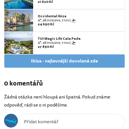
21 620 Kč
Occidental Ibiza
4*, all inclusive, 7 nocí,
24 690 Kč
TUI Magic Life Cala Pada
4*, all inclusive, 7 nocí,
27 890 Kč
Ibiza - nejlevnější dovolená zde
0 komentářů
Žádná otázka není hloupá ani špatná. Pokud známe
odpověď, rádi se o ni podělíme.