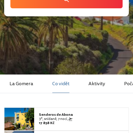
La Gomera
Co vidět
Aktivity
Poč
Senderos de Abona
3*, snídaně, 7 nocí,
17 858 Kč