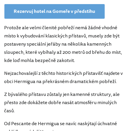
Rezervuj hotel na Gomeře v předstihu
Protože ale velmi členité pobřeží nemá žádné vhodné
místo k vybudování klasických přístavů, musely zde být
postaveny speciální jeřáby na několika kamenných
sloupech, které vybíhaly až 200 metrů od břehu do míst,
kde loď mohla bezpečně zakotvit.
Nejzachovalejší z těchto historických přístavišť najdete v
obci Hermigua na překrásném dramatickém pobřeží.
Z bývalého přístavu zůstaly jen kamenné struktury, ale
přesto zde dokážete dobře nasát atmosféru minulých
časů.
Od Pescante de Hermigua se navíc naskýtají úchvatné