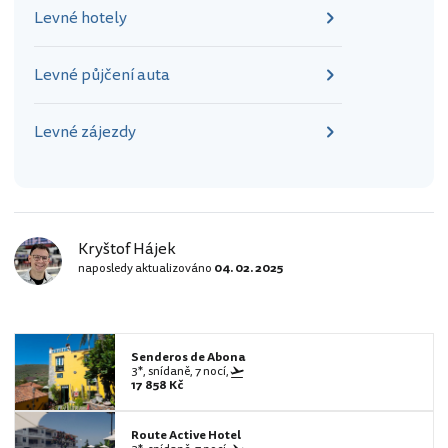
Levné hotely
Levné půjčení auta
Levné zájezdy
Kryštof Hájek
naposledy aktualizováno
04. 02. 2025
Senderos de Abona
3*, snídaně, 7 nocí,
17 858 Kč
Route Active Hotel