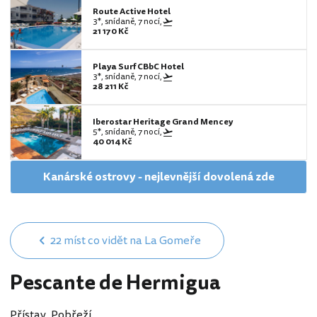
Route Active Hotel
3*, snídaně, 7 nocí,
21 170 Kč
Playa Surf CBbC Hotel
3*, snídaně, 7 nocí,
28 211 Kč
Iberostar Heritage Grand Mencey
5*, snídaně, 7 nocí,
40 014 Kč
Kanárské ostrovy - nejlevnější dovolená zde
22 míst co vidět na La Gomeře
Pescante de Hermigua
Přístav, Pobřeží