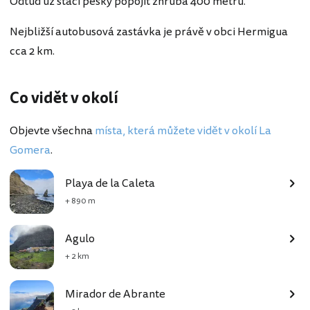
Odtud už stačí pěšky popojít zhruba 400 metrů.
Nejbližší autobusová zastávka je právě v obci Hermigua
cca 2 km.
Co vidět v okolí
Objevte všechna
místa, která můžete vidět v okolí La
Gomera
.
Playa de la Caleta
+ 890 m
Agulo
+ 2 km
Mirador de Abrante