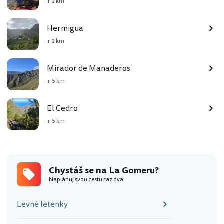
+ 2 km
Hermigua
+ 2 km
Mirador de Manaderos
+ 6 km
El Cedro
+ 6 km
Chystáš se na La Gomeru?
Naplánuj svou cestu raz dva
Levné letenky