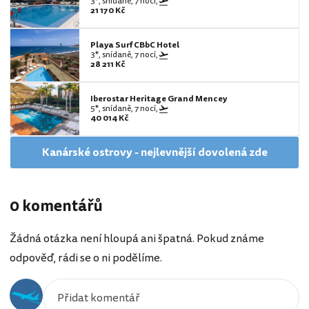
3*, snídaně, 7 nocí,
21 170 Kč
Playa Surf CBbC Hotel
3*, snídaně, 7 nocí,
28 211 Kč
Iberostar Heritage Grand Mencey
5*, snídaně, 7 nocí,
40 014 Kč
Kanárské ostrovy - nejlevnější dovolená zde
0 komentářů
Žádná otázka není hloupá ani špatná. Pokud známe
odpověď, rádi se o ni podělíme.