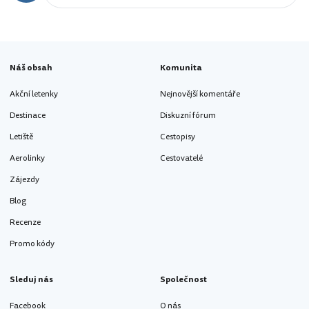
Náš obsah
Komunita
Akční letenky
Nejnovější komentáře
Destinace
Diskuzní fórum
Letiště
Cestopisy
Aerolinky
Cestovatelé
Zájezdy
Blog
Recenze
Promo kódy
Sleduj nás
Společnost
Facebook
O nás