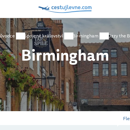
ůvodce
Spojené království
Birmingham
Ozzy the B
Birmingham
Fle