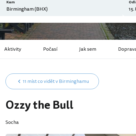
Kam
Odl
Aktivity
Počasí
Jak sem
Doprav
11 míst co vidět v Birminghamu
Ozzy the Bull
Socha