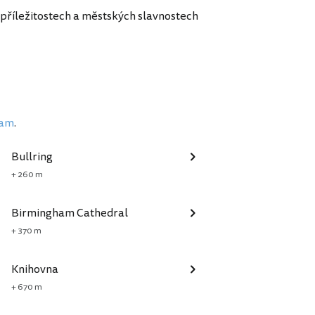
příležitostech a městských slavnostech
ham
.
Bullring
+ 260 m
Birmingham Cathedral
+ 370 m
Knihovna
+ 670 m