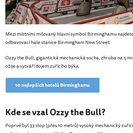
Mezi místními milovaný hlavní symbol Birminghamu najdete k
odbavovací hale stanice Birmingham New Street.
Ozzy the Bull, gigantická mechanická socha, zhruba na 5 min
ožije a vytváří dojem zuřícího býka.
10 nejlepších hotelů Birminghamu
Kde se vzal Ozzy the Bull?
Poprvé byl 33 stop (přes 10 metrů) vysoký mechanický zuříc