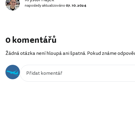
naposledy aktualizováno
07. 10. 2024
0 komentářů
Žádná otázka není hloupá ani špatná. Pokud známe odpověď, 