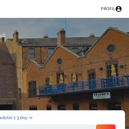
PROFIL
ull
xibilní ± 3 dny