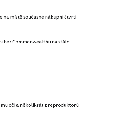
e na místě současné nákupní čtvrti
čení her Commonwealthu na stálo
e mu oči a několikrát z reproduktorů