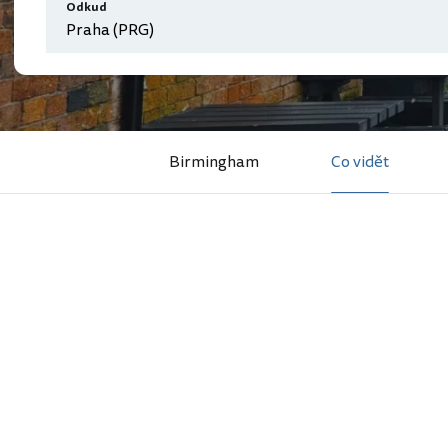
Odkud
Birmingham
Co vidět