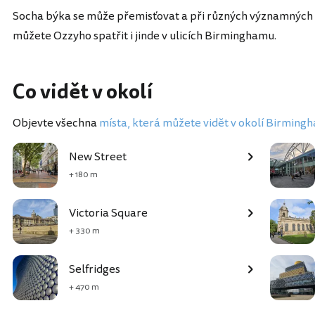
Socha býka se může přemisťovat a při různých významných 
můžete Ozzyho spatřit i jinde v ulicích Birminghamu.
Co vidět v okolí
Objevte všechna
místa, která můžete vidět v okolí Birming
New Street
+ 180 m
Victoria Square
+ 330 m
Selfridges
+ 470 m