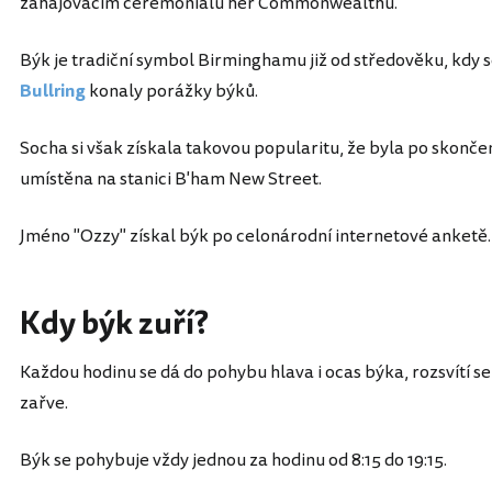
zahajovacím ceremoniálu her Commonwealthu.
Býk je tradiční symbol Birminghamu již od středověku, kdy s
Bullring
konaly porážky býků.
Socha si však získala takovou popularitu, že byla po skon
umístěna na stanici B'ham New Street.
Jméno "Ozzy" získal býk po celonárodní internetové anketě.
Kdy býk zuří?
Každou hodinu se dá do pohybu hlava i ocas býka, rozsvítí s
zařve.
Býk se pohybuje vždy jednou za hodinu od 8:15 do 19:15.