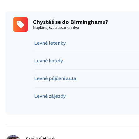
Chystáš se do Birminghamu?
Naplánuj svou cestu raz dva
Levné letenky
Levné hotely
Levné půjčení auta
Levné zájezdy
Kryštof Hájek