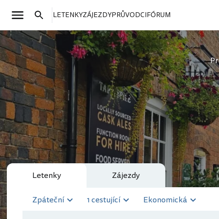
LETENKY
ZÁJEZDY
PRŮVODCI
FÓRUM
Pr
Letenky
Zájezdy
Zpáteční
1 cestující
Ekonomická