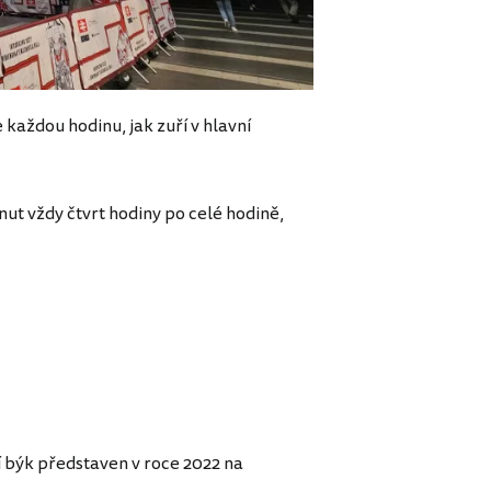
aždou hodinu, jak zuří v hlavní
ut vždy čtvrt hodiny po celé hodině,
í býk představen v roce 2022 na