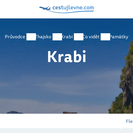
Průvodce
Thajsko
Krabi
Co vidět
Památky
Krabi
Fle