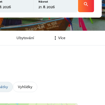
et
Návrat
Ubytování
Více
átky
Vyhlídky