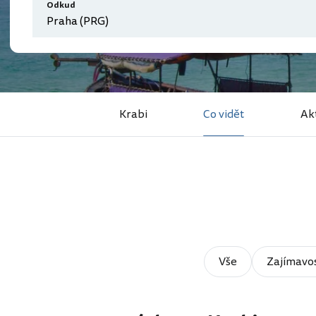
Odkud
Krabi
Co vidět
Akt
Vše
Zajímavos