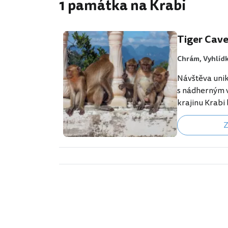
1 památka na Krabi
Tiger Cav
Chrám,
Vyhlíd
Návštěva uni
s nádherným 
krajinu Krabi
chybět ve vaše
Z
chrámu je jesk
tygřích stop,
je umístěna z
"Hledejte nej
v Krabi"- htt
on/th/krabi.c
aid=355333;la
Chrám je zná
Tham Suea. Ná