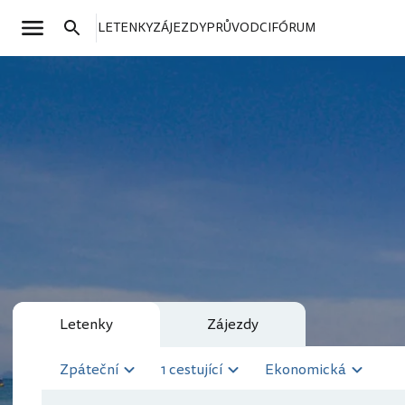
LETENKY
ZÁJEZDY
PRŮVODCI
FÓRUM
Letenky
Zájezdy
Zpáteční
1 cestující
Ekonomická