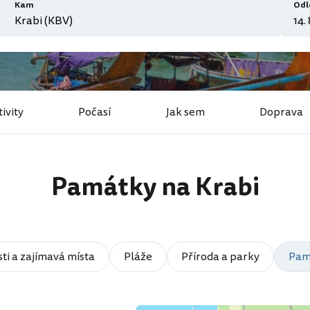
Kam
Odl
ivity
Počasí
Jak sem
Doprava
Památky na Krabi
ti a zajímavá místa
Pláže
Příroda a parky
Pam