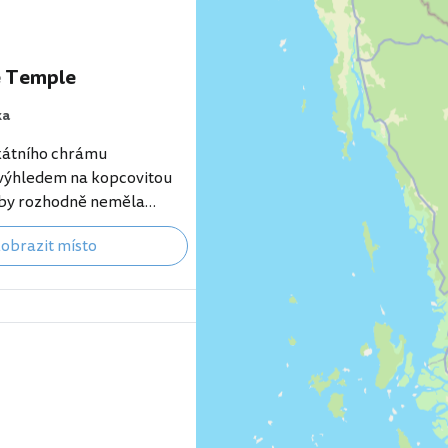
e Temple
ka
kátního chrámu
výhledem na kopcovitou
 by rozhodně neměla
m itineráři. Součástí
obrazit místo
yně, kde jsou otisky
 a výrazný vrchol, na němž
latá socha Buddhy. [btn
lepší ubytování
ps://www.booking.com/regi
s.html?
bel=p-krabi-tigercave]
mý také pod názvem Wat
vštěva chrámu je i