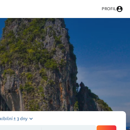
PROFIL
xibilní ± 3 dny