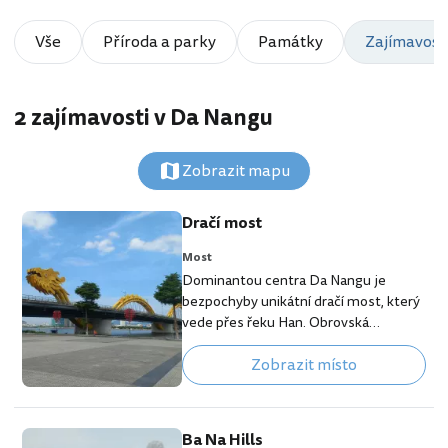
Vše
Příroda a parky
Památky
Zajímavosti
2 zajímavosti v Da Nangu
Zobrazit mapu
Dračí most
Most
Dominantou centra Da Nangu je
bezpochyby unikátní dračí most, který
vede přes řeku Han. Obrovská
konstrukce draka přes most byla
Zobrazit místo
dokončena až v roce 2009. Ten pravý
zážitek ale budete mít až večer, kdy
drak pravidelně chrlí ze svého
velkolepého chřtánu oheň a vodu.
Ba Na Hills