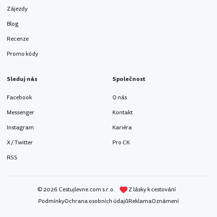
Zájezdy
Blog
Recenze
Promo kódy
Sleduj nás
Společnost
Facebook
O nás
Messenger
Kontakt
Instagram
Kariéra
X / Twitter
Pro CK
RSS
© 2026 Cestujlevne.com s.r.o.
Z lásky k cestování
Podmínky
Ochrana osobních údajů
Reklama
Oznámení