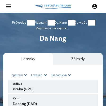
Průvodce
Vietnam
Da Nang
Co vidět
Zajímavosti a zajímavá místa
Da Nang
Letenky
Zájezdy
Zpáteční
1 cestující
Ekonomická
Odkud
Kam