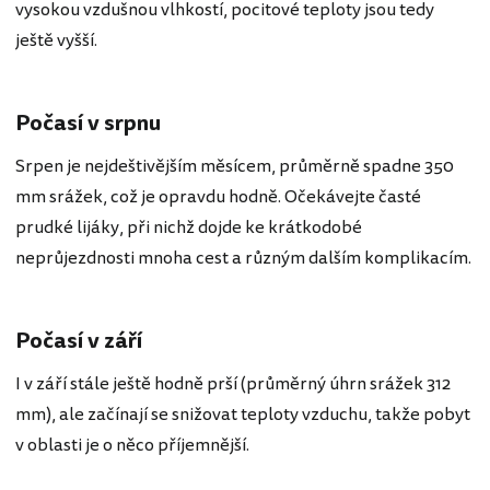
vysokou vzdušnou vlhkostí, pocitové teploty jsou tedy
ještě vyšší.
Počasí v srpnu
Srpen je nejdeštivějším měsícem, průměrně spadne 350
mm srážek, což je opravdu hodně. Očekávejte časté
prudké lijáky, při nichž dojde ke krátkodobé
neprůjezdnosti mnoha cest a různým dalším komplikacím.
Počasí v září
I v září stále ještě hodně prší (průměrný úhrn srážek 312
mm), ale začínají se snižovat teploty vzduchu, takže pobyt
v oblasti je o něco příjemnější.