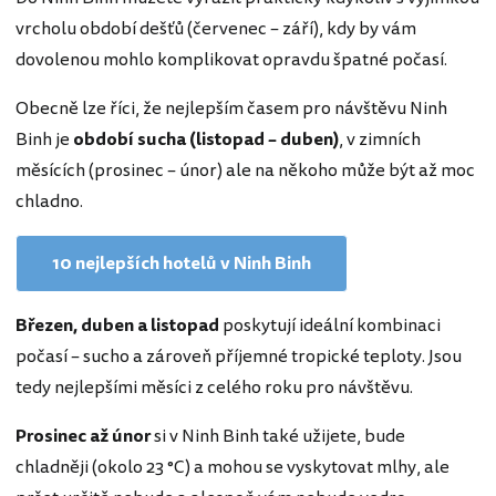
vrcholu období dešťů (červenec – září), kdy by vám
dovolenou mohlo komplikovat opravdu špatné počasí.
Obecně lze říci, že nejlepším časem pro návštěvu Ninh
Binh je
období sucha (listopad – duben)
, v zimních
měsících (prosinec – únor) ale na někoho může být až moc
chladno.
10 nejlepších hotelů v Ninh Binh
Březen, duben a listopad
poskytují ideální kombinaci
počasí – sucho a zároveň příjemné tropické teploty. Jsou
tedy nejlepšími měsíci z celého roku pro návštěvu.
Prosinec až únor
si v Ninh Binh také užijete, bude
chladněji (okolo 23 °C) a mohou se vyskytovat mlhy, ale