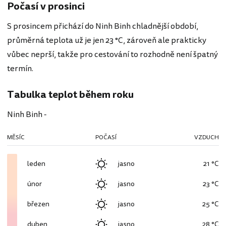
Počasí v prosinci
S prosincem přichází do Ninh Binh chladnější období,
průměrná teplota už je jen 23 °C, zároveň ale prakticky
vůbec neprší, takže pro cestování to rozhodně není špatný
termín.
Tabulka teplot během roku
Ninh Binh -
MĚSÍC
POČASÍ
VZDUCH
leden
jasno
21 °C
únor
jasno
23 °C
březen
jasno
25 °C
duben
jasno
28 °C