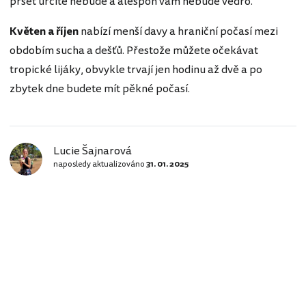
pršet určitě nebude a alespoň vám nebude vedro.
Květen a říjen
nabízí menší davy a hraniční počasí mezi
obdobím sucha a dešťů. Přestože můžete očekávat
tropické lijáky, obvykle trvají jen hodinu až dvě a po
zbytek dne budete mít pěkné počasí.
Lucie Šajnarová
naposledy aktualizováno
31. 01. 2025