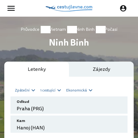
Průvodce
Vietnam
Ninh Binh
Počasí
Ninh Binh
Letenky
Zájezdy
Zpáteční
1 cestující
Ekonomická
Odkud
Kam