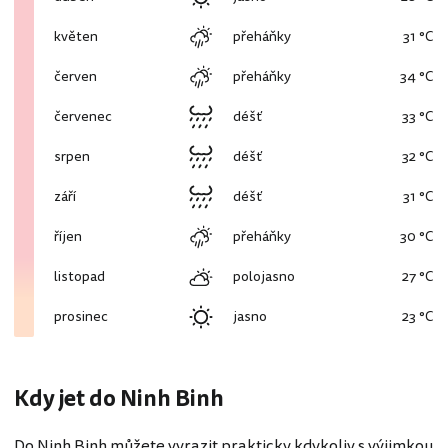
květen
přeháňky
31 °C
červen
přeháňky
34 °C
červenec
déšť
33 °C
srpen
déšť
32 °C
září
déšť
31 °C
říjen
přeháňky
30 °C
listopad
polojasno
27 °C
prosinec
jasno
23 °C
Kdy jet do Ninh Binh
Do Ninh Binh můžete vyrazit prakticky kdykoliv s výjimkou