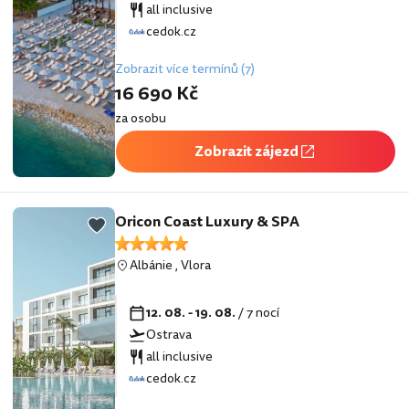
all inclusive
cedok.cz
Zobrazit více termínů (7)
16 690 Kč
za osobu
Zobrazit zájezd
Oricon Coast Luxury & SPA
Albánie
,
Vlora
12. 08. - 19. 08.
/ 7 nocí
Ostrava
all inclusive
cedok.cz