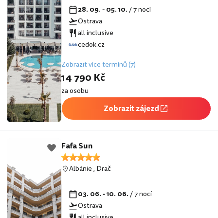
28. 09. - 05. 10.
/ 7 nocí
Ostrava
all inclusive
cedok.cz
Zobrazit více termínů (7)
14 790 Kč
za osobu
Zobrazit zájezd
Fafa Sun
Albánie
,
Drač
03. 06. - 10. 06.
/ 7 nocí
Ostrava
all inclusive