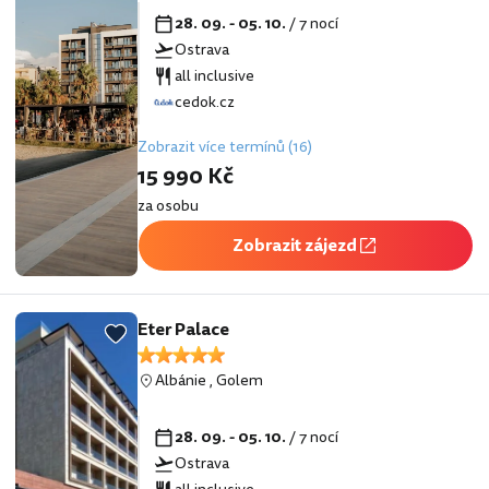
28. 09. - 05. 10.
/ 7 nocí
Ostrava
all inclusive
cedok.cz
Zobrazit více termínů (16)
15 990 Kč
za osobu
Zobrazit zájezd
Eter Palace
Albánie
,
Golem
28. 09. - 05. 10.
/ 7 nocí
Ostrava