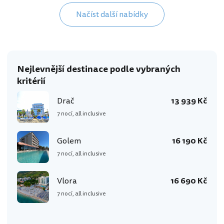
Načíst další nabídky
Nejlevnější destinace podle vybraných
kritérií
Drač
13 939 Kč
7 nocí, all inclusive
Golem
16 190 Kč
7 nocí, all inclusive
Vlora
16 690 Kč
7 nocí, all inclusive