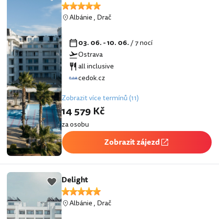
Albánie
,
Drač
03. 06. - 10. 06.
/ 7 nocí
Ostrava
all inclusive
cedok.cz
Zobrazit více termínů (11)
14 579 Kč
za osobu
Zobrazit zájezd
Delight
Albánie
,
Drač