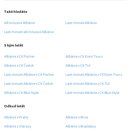
Také hledáte
All inclusive Albánie
Last-minute Albánie
Last-minute all inclusive Albánie
S kým letět
Albánie s CK Fischer
Albánie s CK Exim Tours
Albánie s CK Čedok
Albánie s CK TUI
Last-minute Albánie s CK Fischer
Last-minute Albánie s CK Exim Tours
Last-minute Albánie s CK Čedok
Last-minute Albánie s CK TUI
Albánie s CK Blue Style
Last-minute Albánie s CK Blue Style
Odkud letět
Albánie z Prahy
Albánie z Brna
Albánie z Ostravy
Albánie z Bratislavy