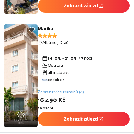
Zobrazit zájezd
Marika
Albánie
,
Drač
14. 09. - 21. 09.
/ 7 nocí
Ostrava
all inclusive
cedok.cz
Zobrazit více termínů (4)
16 490 Kč
za osobu
Zobrazit zájezd