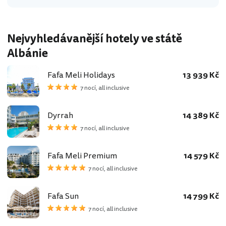
Nejvyhledávanější hotely ve státě
Albánie
Fafa Meli Holidays
13 939 Kč
7 nocí, all inclusive
Dyrrah
14 389 Kč
7 nocí, all inclusive
Fafa Meli Premium
14 579 Kč
7 nocí, all inclusive
Fafa Sun
14 799 Kč
7 nocí, all inclusive