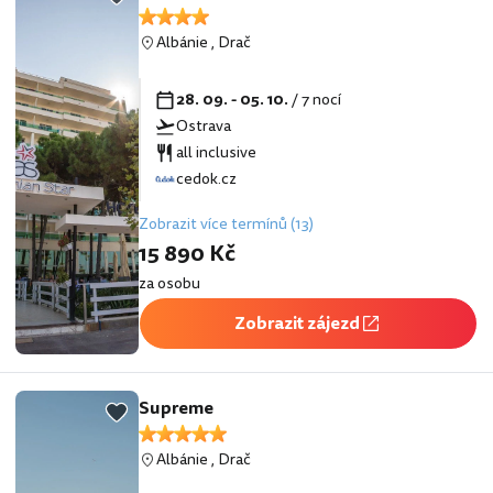
Albánie
,
Drač
28. 09. - 05. 10.
/ 7 nocí
Ostrava
all inclusive
cedok.cz
Zobrazit více termínů (13)
15 890 Kč
za osobu
Zobrazit zájezd
Supreme
Albánie
,
Drač