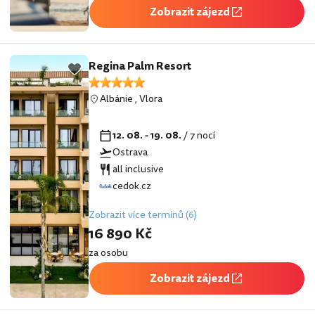
Zobrazit zájezd
Regina Palm Resort
Albánie
,
Vlora
12. 08. - 19. 08.
/ 7 nocí
Ostrava
all inclusive
cedok.cz
Zobrazit více termínů (6)
16 890 Kč
za osobu
Zobrazit zájezd