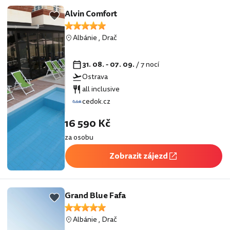
Alvin Comfort
Albánie
,
Drač
31. 08. - 07. 09.
/ 7 nocí
Ostrava
all inclusive
cedok.cz
16 590 Kč
za osobu
Zobrazit zájezd
Grand Blue Fafa
Albánie
,
Drač