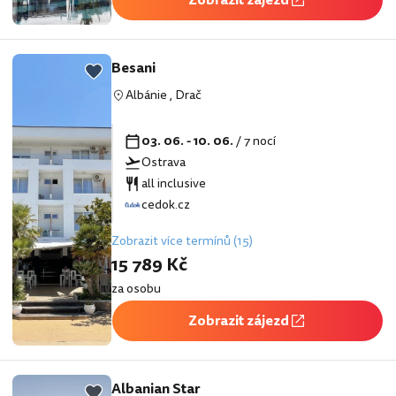
Besani
Albánie
,
Drač
03. 06. - 10. 06.
/ 7 nocí
Ostrava
all inclusive
cedok.cz
Zobrazit více termínů (15)
15 789 Kč
za osobu
Zobrazit zájezd
Albanian Star