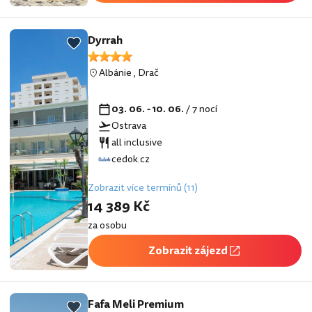
Dyrrah
Albánie
,
Drač
03. 06. - 10. 06.
/ 7 nocí
Ostrava
all inclusive
cedok.cz
Zobrazit více termínů (11)
14 389 Kč
za osobu
Zobrazit zájezd
Fafa Meli Premium