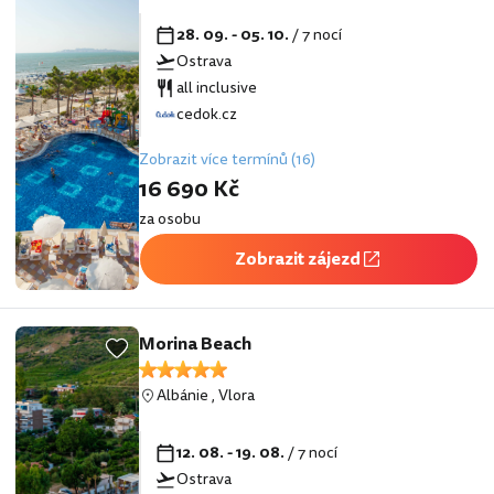
28. 09. - 05. 10.
/ 7 nocí
Ostrava
all inclusive
cedok.cz
Zobrazit více termínů (16)
16 690 Kč
za osobu
Zobrazit zájezd
Morina Beach
Albánie
,
Vlora
12. 08. - 19. 08.
/ 7 nocí
Ostrava