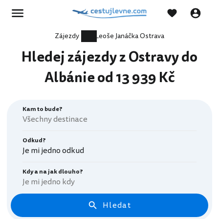
Zájezdy
Leoše Janáčka Ostrava
Hledej zájezdy z Ostravy do
Albánie od 13 939 Kč
Kam to bude?
Odkud?
Je mi jedno odkud
Kdy a na jak dlouho?
Je mi jedno kdy
Hledat