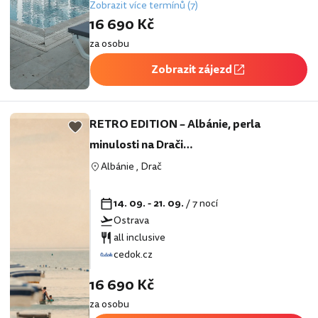
Zobrazit více termínů (7)
16 690 Kč
za osobu
Zobrazit zájezd
RETRO EDITION – Albánie, perla
minulosti na Drači…
Albánie
,
Drač
14. 09. - 21. 09.
/ 7 nocí
Ostrava
all inclusive
cedok.cz
16 690 Kč
za osobu