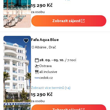
15 290 Kč
za osobu
Zobrazit zájezd
Fafa Aqua Blue
Albánie
,
Drač
28. 09. - 05. 10.
/ 7 nocí
Ostrava
all inclusive
cedok.cz
Zobrazit více termínů (14)
15 290 Kč
za osobu
Zobrazit zájezd