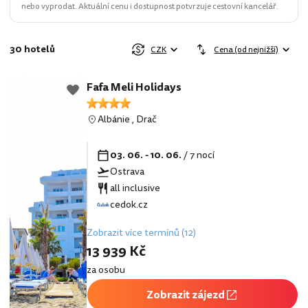
nebo vyprodat. Aktuální cenu i dostupnost potvrzuje cestovní kancelář.
30 hotelů
CZK
Cena (od nejnižší)
Fafa Meli Holidays
Albánie
,
Drač
03. 06. - 10. 06.
/ 7 nocí
Ostrava
all inclusive
cedok.cz
Zobrazit více termínů (12)
13 939 Kč
za osobu
Zobrazit zájezd