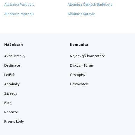
Albánie z Pardubic
Albánie z Českých Budějovic
Albánie z Popradu
Albánie z Katovic
Náš obsah
Komunita
Akční letenky
Nejnovější komentáře
Destinace
Diskuzní fórum
Letiště
Cestopisy
Aerolinky
Cestovatelé
Zájezdy
Blog
Recenze
Promo kódy