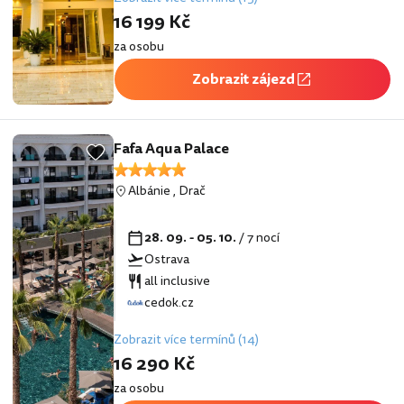
16 199 Kč
za osobu
Zobrazit zájezd
Fafa Aqua Palace
Albánie
,
Drač
28. 09. - 05. 10.
/ 7 nocí
Ostrava
all inclusive
cedok.cz
Zobrazit více termínů (14)
16 290 Kč
za osobu