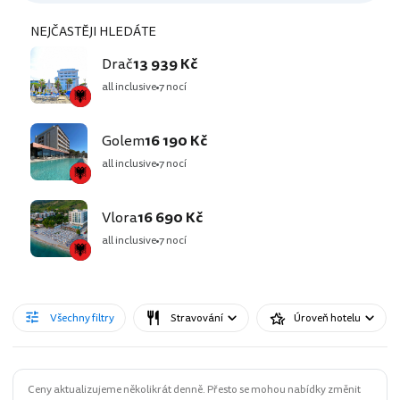
NEJČASTĚJI HLEDÁTE
Drač
13 939 Kč
all inclusive
7 nocí
Golem
16 190 Kč
all inclusive
7 nocí
Vlora
16 690 Kč
all inclusive
7 nocí
Všechny filtry
Stravování
Úroveň hotelu
Ceny aktualizujeme několikrát denně. Přesto se mohou nabídky změnit