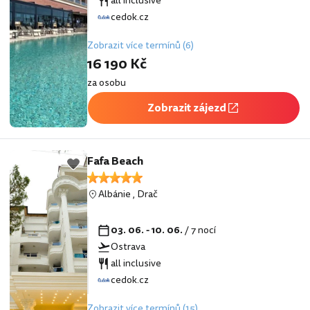
all inclusive
cedok.cz
Zobrazit více termínů (6)
16 190 Kč
za osobu
Zobrazit zájezd
Fafa Beach
Albánie
,
Drač
03. 06. - 10. 06.
/ 7 nocí
Ostrava
all inclusive
cedok.cz
Zobrazit více termínů (15)