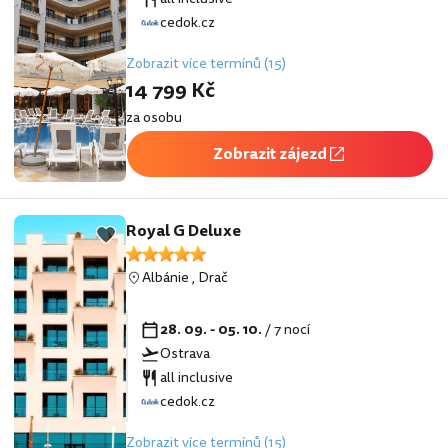
cedok.cz
Zobrazit více termínů (15)
14 799 Kč
za osobu
Zobrazit zájezd
Royal G Deluxe
Albánie
,
Drač
28. 09. - 05. 10.
/ 7 nocí
Ostrava
all inclusive
cedok.cz
Zobrazit více termínů (15)