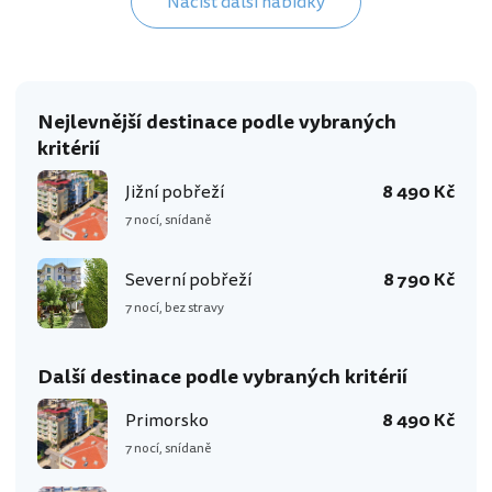
Načíst další nabídky
Nejlevnější destinace podle vybraných
kritérií
Jižní pobřeží
8 490 Kč
7 nocí, snídaně
Severní pobřeží
8 790 Kč
7 nocí, bez stravy
Další destinace podle vybraných kritérií
Primorsko
8 490 Kč
7 nocí, snídaně