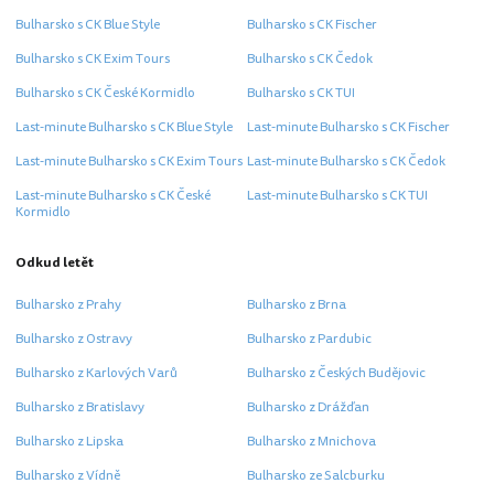
Bulharsko s CK Blue Style
Bulharsko s CK Fischer
Bulharsko s CK Exim Tours
Bulharsko s CK Čedok
Bulharsko s CK České Kormidlo
Bulharsko s CK TUI
Last-minute Bulharsko s CK Blue Style
Last-minute Bulharsko s CK Fischer
Last-minute Bulharsko s CK Exim Tours
Last-minute Bulharsko s CK Čedok
Last-minute Bulharsko s CK České
Last-minute Bulharsko s CK TUI
Kormidlo
Odkud letět
Bulharsko z Prahy
Bulharsko z Brna
Bulharsko z Ostravy
Bulharsko z Pardubic
Bulharsko z Karlových Varů
Bulharsko z Českých Budějovic
Bulharsko z Bratislavy
Bulharsko z Drážďan
Bulharsko z Lipska
Bulharsko z Mnichova
Bulharsko z Vídně
Bulharsko ze Salcburku