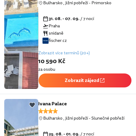
Bulharsko
,
Jižní pobřeží
-
Primorsko
31. 08. - 07. 09.
/ 7 nocí
Praha
snídaně
fischer.cz
Zobrazit více termínů (20+)
10 590 Kč
za osobu
Zobrazit zájezd
Ivana Palace
Bulharsko
,
Jižní pobřeží
-
Slunečné pobřeží
25. 08. - 01. 09.
/ 7 nocí