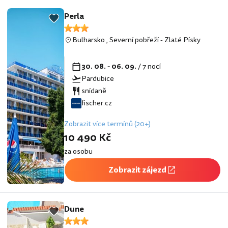
Perla
Bulharsko
,
Severní pobřeží
-
Zlaté Písky
30. 08. - 06. 09.
/ 7 nocí
Pardubice
snídaně
fischer.cz
Zobrazit více termínů (20+)
10 490 Kč
za osobu
Zobrazit zájezd
Dune