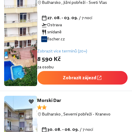
Bulharsko
,
Jižní pobřeží
-
Sveti Vlas
27. 08. - 03. 09.
/ 7 nocí
Ostrava
snídaně
fischer.cz
Zobrazit více termínů (20+)
8 590 Kč
za osobu
Zobrazit zájezd
Morski Dar
Bulharsko
,
Severní pobřeží
-
Kranevo
30. 08. - 06. 09.
/ 7 nocí