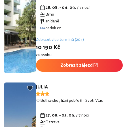
28. 08. - 04. 09.
/ 7 nocí
Brno
snídaně
cedok.cz
Zobrazit více termínů (20+)
10 190 Kč
za osobu
Zobrazit zájezd
JULIA
Bulharsko
,
Jižní pobřeží
-
Sveti Vlas
27. 08. - 03. 09.
/ 7 nocí
Ostrava