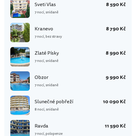
Sveti Vlas
8 590 Kč
7 nocí, snídaně
Kranevo
8 790 Kč
7 nocí, bez stravy
Zlaté Písky
8 990 Kč
7 nocí, snídaně
Obzor
9 990 Kč
7 nocí, snídaně
Slunečné pobřeží
10 090 Kč
8 nocí, snídaně
Ravda
11 590 Kč
7 nocí, polopenze