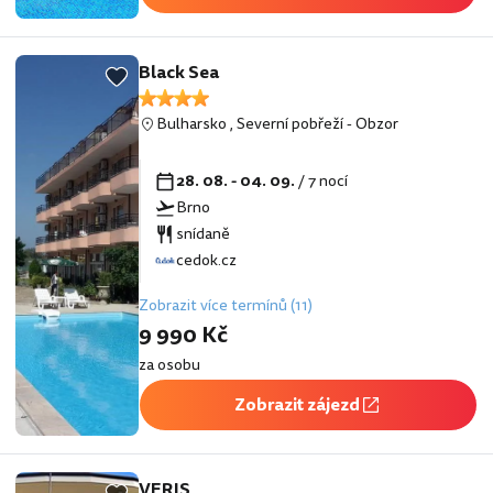
Black Sea
Bulharsko
,
Severní pobřeží
-
Obzor
28. 08. - 04. 09.
/ 7 nocí
Brno
snídaně
cedok.cz
Zobrazit více termínů (11)
9 990 Kč
za osobu
Zobrazit zájezd
VERIS