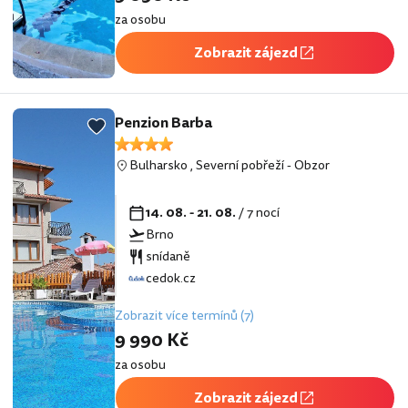
za osobu
Zobrazit zájezd
Penzion Barba
Bulharsko
,
Severní pobřeží
-
Obzor
14. 08. - 21. 08.
/ 7 nocí
Brno
snídaně
cedok.cz
Zobrazit více termínů (7)
9 990 Kč
za osobu
Zobrazit zájezd