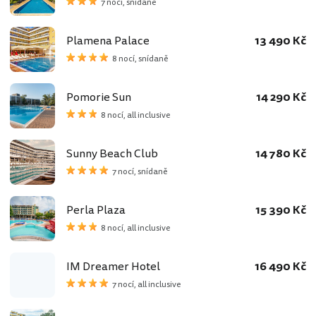
7 nocí, snídaně
Plamena Palace
13 490 Kč
8 nocí, snídaně
Pomorie Sun
14 290 Kč
8 nocí, all inclusive
Sunny Beach Club
14 780 Kč
7 nocí, snídaně
Perla Plaza
15 390 Kč
8 nocí, all inclusive
IM Dreamer Hotel
16 490 Kč
7 nocí, all inclusive