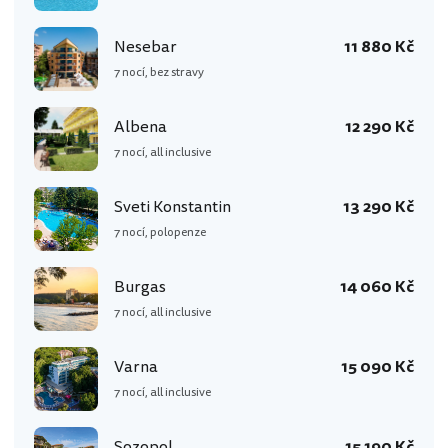
Nesebar
11 880 Kč
7 nocí, bez stravy
Albena
12 290 Kč
7 nocí, all inclusive
Sveti Konstantin
13 290 Kč
7 nocí, polopenze
Burgas
14 060 Kč
7 nocí, all inclusive
Varna
15 090 Kč
7 nocí, all inclusive
Sozopol
15 190 Kč