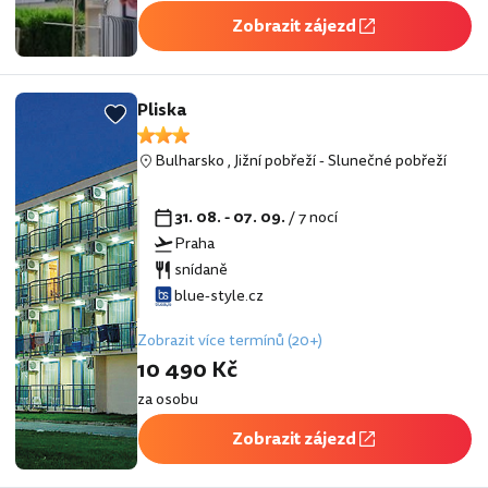
Zobrazit zájezd
Pliska
Bulharsko
,
Jižní pobřeží
-
Slunečné pobřeží
31. 08. - 07. 09.
/ 7 nocí
Praha
snídaně
blue-style.cz
Zobrazit více termínů (20+)
10 490 Kč
za osobu
Zobrazit zájezd