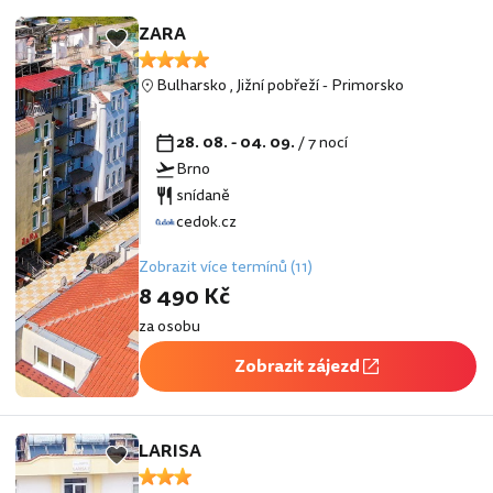
ZARA
Bulharsko
,
Jižní pobřeží
-
Primorsko
28. 08. - 04. 09.
/ 7 nocí
Brno
snídaně
cedok.cz
Zobrazit více termínů (11)
8 490 Kč
za osobu
Zobrazit zájezd
LARISA