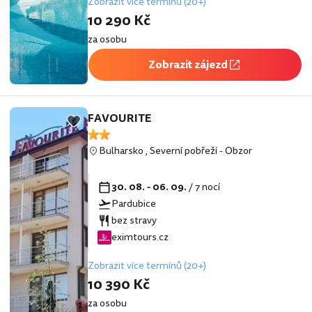
Zobrazit více termínů (20+)
10 290 Kč
za osobu
Zobrazit zájezd
FAVOURITE
Bulharsko
,
Severní pobřeží
-
Obzor
30. 08. - 06. 09.
/ 7 nocí
Pardubice
bez stravy
eximtours.cz
Zobrazit více termínů (20+)
10 390 Kč
za osobu