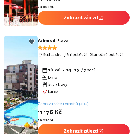
za osobu
Zobrazit zájezd
Admiral Plaza
Bulharsko
,
Jižní pobřeží
-
Slunečné pobřeží
28. 08. - 04. 09.
/ 7 nocí
Brno
bez stravy
tui.cz
Zobrazit více termínů (20+)
11 176 Kč
za osobu
Zobrazit zájezd