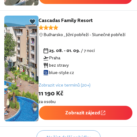
Cascadas Family Resort
Bulharsko
,
Jižní pobřeží
-
Slunečné pobřeží
25. 08. - 01. 09.
/ 7 nocí
Praha
bez stravy
blue-style.cz
Zobrazit více termínů (20+)
11 190 Kč
za osobu
Zobrazit zájezd