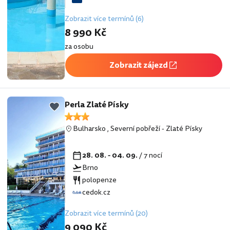
Zobrazit více termínů (6)
8 990 Kč
za osobu
Zobrazit zájezd
Perla Zlaté Písky
Bulharsko
,
Severní pobřeží
-
Zlaté Písky
28. 08. - 04. 09.
/ 7 nocí
Brno
polopenze
cedok.cz
Zobrazit více termínů (20)
9 090 Kč