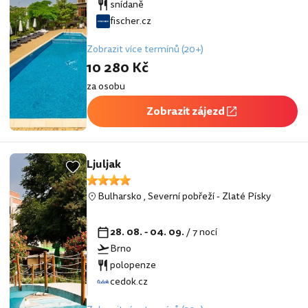
snídaně
fischer.cz
Zobrazit více termínů (20+)
10 280 Kč
za osobu
Zobrazit zájezd
Ljuljak
Bulharsko
,
Severní pobřeží
-
Zlaté Písky
28. 08. - 04. 09.
/ 7 nocí
Brno
polopenze
cedok.cz