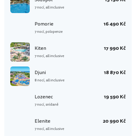
7 nocí, all inclusive
Pomorie
16 490 Kč
7 nocí, polopenze
Kiten
17 990 Kč
7 nocí, all inclusive
Djuni
18 870 Kč
8 nocí, all inclusive
Lozenec
19 590 Kč
7 nocí, snídaně
Elenite
20 990 Kč
7 nocí, all inclusive