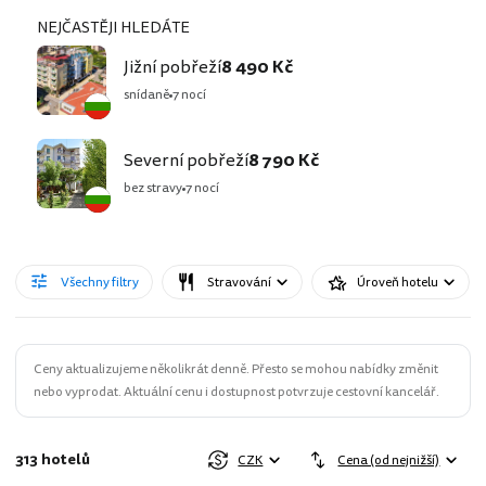
NEJČASTĚJI HLEDÁTE
Jižní pobřeží
8 490 Kč
snídaně
7 nocí
Severní pobřeží
8 790 Kč
bez stravy
7 nocí
Všechny filtry
Stravování
Úroveň hotelu
Ceny aktualizujeme několikrát denně. Přesto se mohou nabídky změnit
nebo vyprodat. Aktuální cenu i dostupnost potvrzuje cestovní kancelář.
313 hotelů
CZK
Cena (od nejnižší)