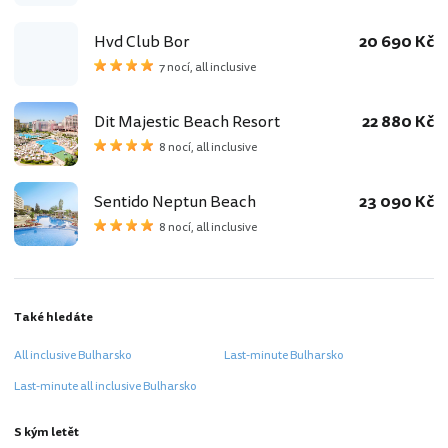
Hvd Club Bor
20 690 Kč
7 nocí, all inclusive
Dit Majestic Beach Resort
22 880 Kč
8 nocí, all inclusive
Sentido Neptun Beach
23 090 Kč
8 nocí, all inclusive
Také hledáte
All inclusive Bulharsko
Last-minute Bulharsko
Last-minute all inclusive Bulharsko
S kým letět