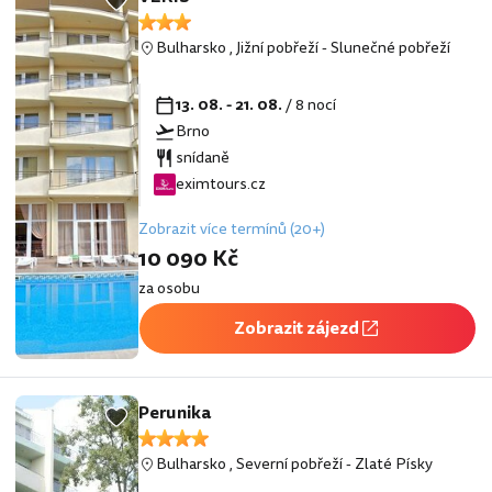
Bulharsko
,
Jižní pobřeží
-
Slunečné pobřeží
13. 08. - 21. 08.
/ 8 nocí
Brno
snídaně
eximtours.cz
Zobrazit více termínů (20+)
10 090 Kč
za osobu
Zobrazit zájezd
Perunika
Bulharsko
,
Severní pobřeží
-
Zlaté Písky