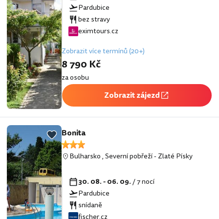
Pardubice
bez stravy
eximtours.cz
Zobrazit více termínů (20+)
8 790 Kč
za osobu
Zobrazit zájezd
Bonita
Bulharsko
,
Severní pobřeží
-
Zlaté Písky
30. 08. - 06. 09.
/ 7 nocí
Pardubice
snídaně
fischer.cz