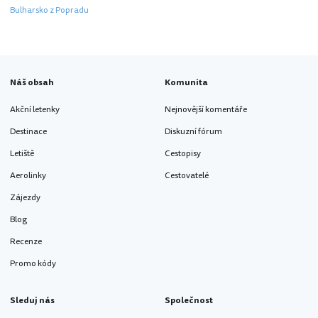
Bulharsko z Popradu
Náš obsah
Komunita
Akční letenky
Nejnovější komentáře
Destinace
Diskuzní fórum
Letiště
Cestopisy
Aerolinky
Cestovatelé
Zájezdy
Blog
Recenze
Promo kódy
Sleduj nás
Společnost