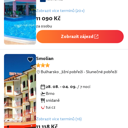
Zobrazit více termínů (20+)
11 090 Kč
za osobu
Zobrazit zájezd
Smolian
Bulharsko
,
Jižní pobřeží
-
Slunečné pobřeží
28. 08. - 04. 09.
/ 7 nocí
Brno
snídaně
tui.cz
Zobrazit více termínů (16)
11 118 Kč