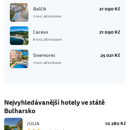
Balčik
21 090 Kč
7 nocí, all inclusive
Carevo
21 090 Kč
8 nocí, all inclusive
Sinemorec
25 021 Kč
7 nocí, all inclusive
Nejvyhledávanější hotely ve státě
Bulharsko
JULIA
10 280 Kč