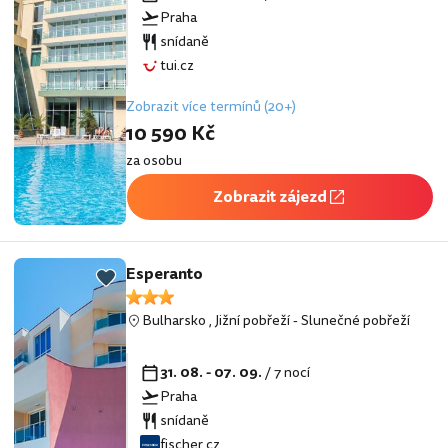
Praha
snídaně
tui.cz
Zobrazit více termínů (20+)
10 590 Kč
za osobu
Zobrazit zájezd
Esperanto
Bulharsko
,
Jižní pobřeží
-
Slunečné pobřeží
31. 08. - 07. 09.
/ 7 nocí
Praha
snídaně
fischer.cz