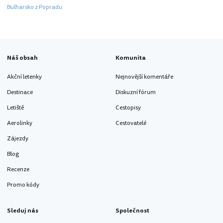
Bulharsko z Popradu
Náš obsah
Komunita
Akční letenky
Nejnovější komentáře
Destinace
Diskuzní fórum
Letiště
Cestopisy
Aerolinky
Cestovatelé
Zájezdy
Blog
Recenze
Promo kódy
Sleduj nás
Společnost