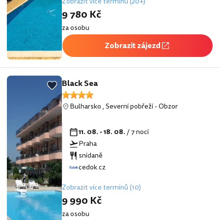
Zobrazit více termínů (20+)
9 780 Kč
za osobu
Zobrazit zájezd
Black Sea
Bulharsko
,
Severní pobřeží
-
Obzor
11. 08. - 18. 08.
/ 7 nocí
Praha
snídaně
cedok.cz
Zobrazit více termínů (10)
9 990 Kč
za osobu