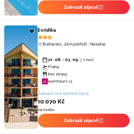
Zobrazit zájezd
Evridika
Bulharsko
,
Jižní pobřeží
-
Nesebar
27. 08. - 03. 09.
/ 7 nocí
Praha
bez stravy
eximtours.cz
Zobrazit více termínů (20+)
10 070 Kč
za osobu
Zobrazit zájezd