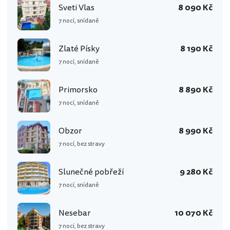
Sveti Vlas
8 090 Kč
7 nocí, snídaně
Zlaté Písky
8 190 Kč
7 nocí, snídaně
Primorsko
8 890 Kč
7 nocí, snídaně
Obzor
8 990 Kč
7 nocí, bez stravy
Slunečné pobřeží
9 280 Kč
7 nocí, snídaně
Nesebar
10 070 Kč
7 nocí, bez stravy