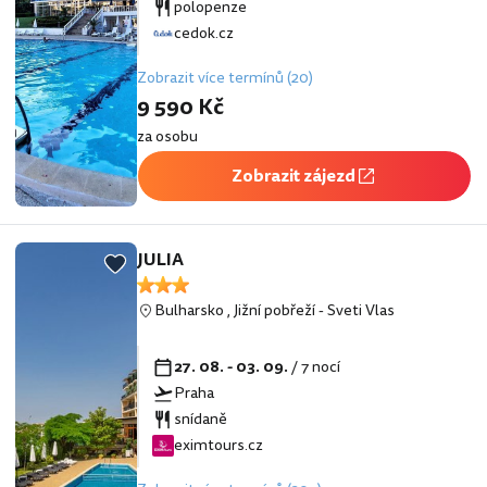
polopenze
cedok.cz
Zobrazit více termínů (20)
9 590 Kč
za osobu
Zobrazit zájezd
JULIA
Bulharsko
,
Jižní pobřeží
-
Sveti Vlas
27. 08. - 03. 09.
/ 7 nocí
Praha
snídaně
eximtours.cz