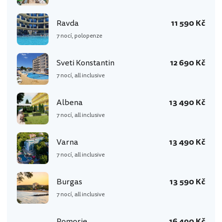
Ravda
11 590 Kč
7 nocí, polopenze
Sveti Konstantin
12 690 Kč
7 nocí, all inclusive
Albena
13 490 Kč
7 nocí, all inclusive
Varna
13 490 Kč
7 nocí, all inclusive
Burgas
13 590 Kč
7 nocí, all inclusive
Pomorie
16 490 Kč