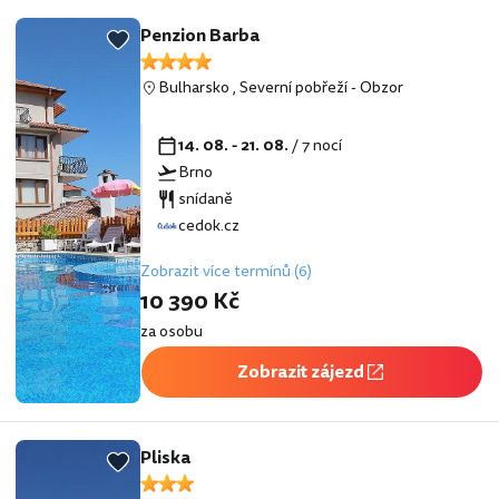
Penzion Barba
Bulharsko
,
Severní pobřeží
-
Obzor
14. 08. - 21. 08.
/ 7 nocí
Brno
snídaně
cedok.cz
Zobrazit více termínů (6)
10 390 Kč
za osobu
Zobrazit zájezd
Pliska