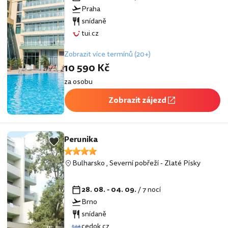
Praha
snídaně
tui.cz
Zobrazit více termínů (20+)
10 590 Kč
za osobu
Zobrazit zájezd
Perunika
Bulharsko
,
Severní pobřeží
-
Zlaté Písky
28. 08. - 04. 09.
/ 7 nocí
Brno
snídaně
cedok.cz