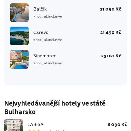
Balčik
21 090 Kč
7 nocí, all inclusive
Carevo
21 490 Kč
7 nocí, all inclusive
Sinemorec
25 021 Kč
7 nocí, all inclusive
Nejvyhledávanější hotely ve státě
Bulharsko
LARISA
8 090 Kč