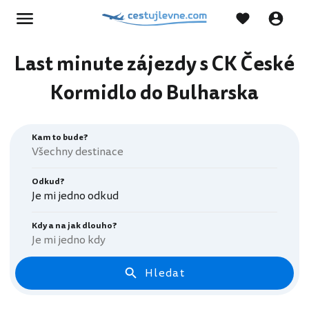
Last minute zájezdy s CK České
Kormidlo do Bulharska
Kam to bude?
Odkud?
Je mi jedno odkud
Kdy a na jak dlouho?
Je mi jedno kdy
Hledat