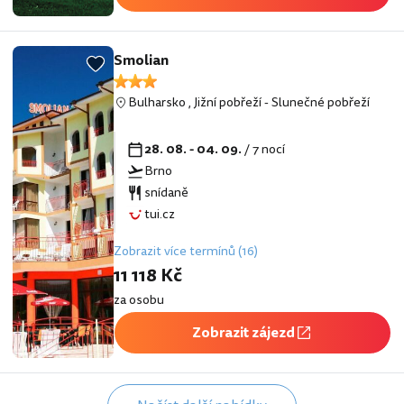
Smolian
Bulharsko
,
Jižní pobřeží
-
Slunečné pobřeží
28. 08. - 04. 09.
/ 7 nocí
Brno
snídaně
tui.cz
Zobrazit více termínů (16)
11 118 Kč
za osobu
Zobrazit zájezd