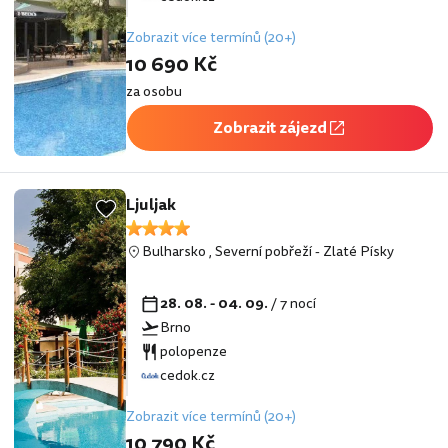
Zobrazit více termínů (20+)
10 690 Kč
za osobu
Zobrazit zájezd
Ljuljak
Bulharsko
,
Severní pobřeží
-
Zlaté Písky
28. 08. - 04. 09.
/ 7 nocí
Brno
polopenze
cedok.cz
Zobrazit více termínů (20+)
10 790 Kč