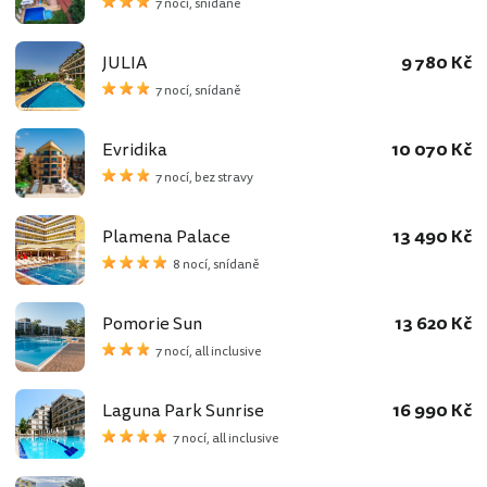
7 nocí, snídaně
JULIA
9 780 Kč
7 nocí, snídaně
Evridika
10 070 Kč
7 nocí, bez stravy
Plamena Palace
13 490 Kč
8 nocí, snídaně
Pomorie Sun
13 620 Kč
7 nocí, all inclusive
Laguna Park Sunrise
16 990 Kč
7 nocí, all inclusive