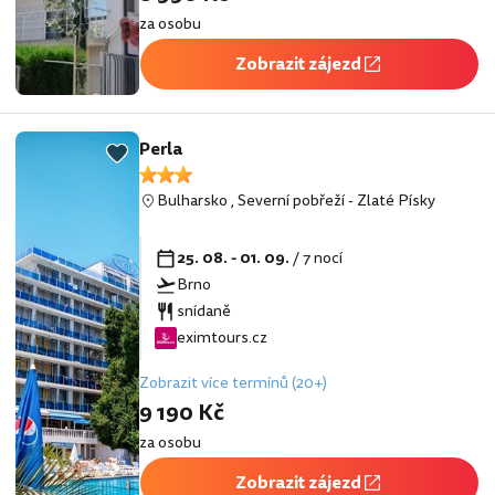
za osobu
Zobrazit zájezd
Perla
Bulharsko
,
Severní pobřeží
-
Zlaté Písky
25. 08. - 01. 09.
/ 7 nocí
Brno
snídaně
eximtours.cz
Zobrazit více termínů (20+)
9 190 Kč
za osobu
Zobrazit zájezd