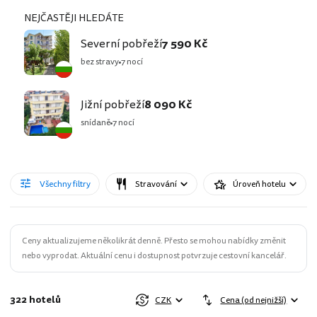
NEJČASTĚJI HLEDÁTE
Severní pobřeží
7 590 Kč
bez stravy
7 nocí
Jižní pobřeží
8 090 Kč
snídaně
7 nocí
Všechny filtry
Stravování
Úroveň hotelu
Ceny aktualizujeme několikrát denně. Přesto se mohou nabídky změnit
nebo vyprodat. Aktuální cenu i dostupnost potvrzuje cestovní kancelář.
322 hotelů
CZK
Cena (od nejnižší)