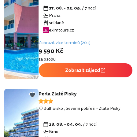
27. 08. - 03. 09.
/ 7 nocí
Praha
snídaně
eximtours.cz
Zobrazit více termínů (20+)
9 590 Kč
za osobu
Zobrazit zájezd
Perla Zlaté Písky
Bulharsko
,
Severní pobřeží
-
Zlaté Písky
28. 08. - 04. 09.
/ 7 nocí
Brno