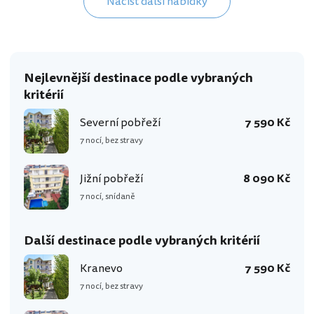
Načíst další nabídky
Nejlevnější destinace podle vybraných
kritérií
Severní pobřeží
7 590 Kč
7 nocí, bez stravy
Jižní pobřeží
8 090 Kč
7 nocí, snídaně
Další destinace podle vybraných kritérií
Kranevo
7 590 Kč
7 nocí, bez stravy