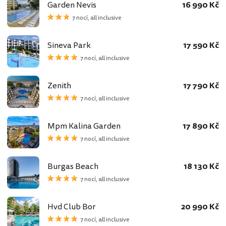
Garden Nevis
16 990 Kč
7 nocí, all inclusive
Sineva Park
17 590 Kč
7 nocí, all inclusive
Zenith
17 790 Kč
7 nocí, all inclusive
Mpm Kalina Garden
17 890 Kč
7 nocí, all inclusive
Burgas Beach
18 130 Kč
7 nocí, all inclusive
Hvd Club Bor
20 990 Kč
7 nocí, all inclusive