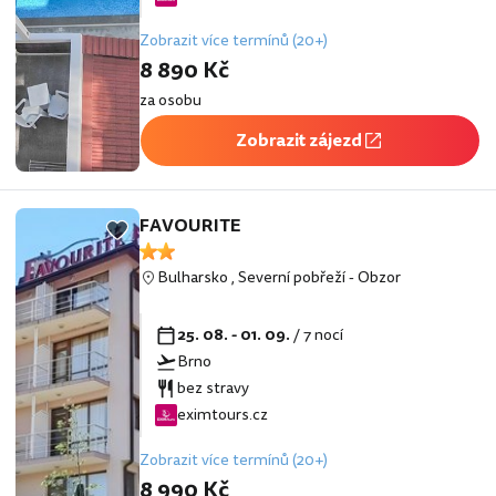
Zobrazit více termínů (20+)
8 890 Kč
za osobu
Zobrazit zájezd
FAVOURITE
Bulharsko
,
Severní pobřeží
-
Obzor
25. 08. - 01. 09.
/ 7 nocí
Brno
bez stravy
eximtours.cz
Zobrazit více termínů (20+)
8 990 Kč