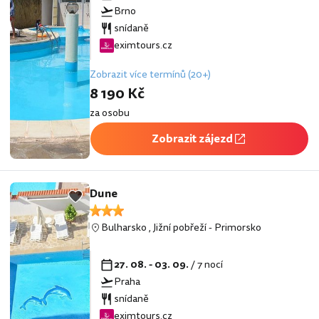
Brno
snídaně
eximtours.cz
Zobrazit více termínů (20+)
8 190 Kč
za osobu
Zobrazit zájezd
Dune
Bulharsko
,
Jižní pobřeží
-
Primorsko
27. 08. - 03. 09.
/ 7 nocí
Praha
snídaně
eximtours.cz