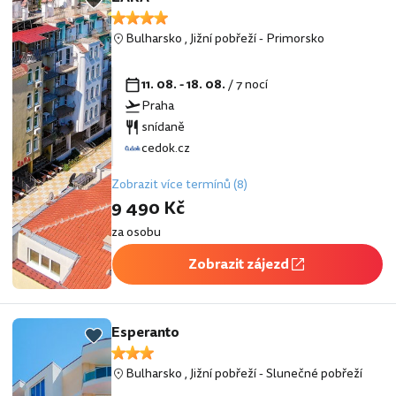
Bulharsko
,
Jižní pobřeží
-
Primorsko
11. 08. - 18. 08.
/ 7 nocí
Praha
snídaně
cedok.cz
Zobrazit více termínů (8)
9 490 Kč
za osobu
Zobrazit zájezd
Esperanto
Bulharsko
,
Jižní pobřeží
-
Slunečné pobřeží