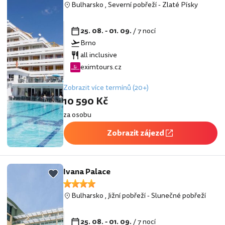
Bulharsko
,
Severní pobřeží
-
Zlaté Písky
25. 08. - 01. 09.
/ 7 nocí
Brno
all inclusive
eximtours.cz
Zobrazit více termínů (20+)
10 590 Kč
za osobu
Zobrazit zájezd
Ivana Palace
Bulharsko
,
Jižní pobřeží
-
Slunečné pobřeží
25. 08. - 01. 09.
/ 7 nocí