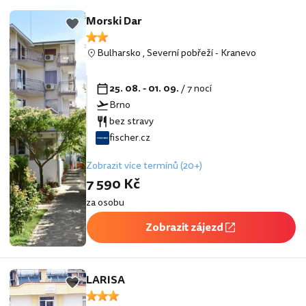
Morski Dar
Bulharsko
,
Severní pobřeží
-
Kranevo
25. 08. - 01. 09.
/ 7 nocí
Brno
bez stravy
fischer.cz
Zobrazit více termínů (20+)
7 590 Kč
za osobu
Zobrazit zájezd
LARISA