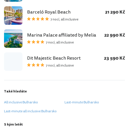
Barceló Royal Beach
21 290 Kč
7 nocí, all inclusive
Marina Palace affiliated by Melia
22 990 Kč
7 nocí, all inclusive
Dit Majestic Beach Resort
23 590 Kč
7 nocí, all inclusive
Také hledáte
All inclusive Bulharsko
Last-minute Bulharsko
Last-minute all inclusive Bulharsko
S kým letět