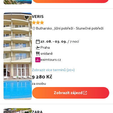
VERIS
Bulharsko
,
Jižní pobřeží
-
Slunečné pobřeží
27. 08. - 03. 09.
/ 7 nocí
Praha
snídaně
eximtours.cz
Zobrazit více termínů (20+)
9 280 Kč
za osobu
Zobrazit zájezd
ZARA