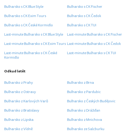
Bulharsko s CK Blue Style
Bulharsko s CK Fischer
Bulharsko s CK Exim Tours
Bulharsko s CK Čedok
Bulharsko s CK České Kormidlo
Bulharsko s CK TUI
Last-minute Bulharsko s CK Blue Style
Last-minute Bulharsko s CK Fischer
Last-minute Bulharsko s CK Exim Tours
Last-minute Bulharsko s CK Čedok
Last-minute Bulharsko s CK České
Last-minute Bulharsko s CK TUI
Kormidlo
Odkud letět
Bulharsko z Prahy
Bulharsko z Brna
Bulharsko z Ostravy
Bulharsko z Pardubic
Bulharsko z Karlových Varů
Bulharsko z Českých Budějovic
Bulharsko z Bratislavy
Bulharsko z Drážďan
Bulharsko z Lipska
Bulharsko z Mnichova
Bulharsko z Vídně
Bulharsko ze Salcburku