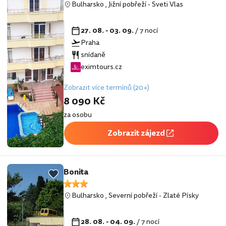
Bulharsko
,
Jižní pobřeží
-
Sveti Vlas
27. 08. - 03. 09.
/ 7 nocí
Praha
snídaně
eximtours.cz
Zobrazit více termínů (20+)
8 090 Kč
za osobu
Zobrazit zájezd
Bonita
Bulharsko
,
Severní pobřeží
-
Zlaté Písky
28. 08. - 04. 09.
/ 7 nocí