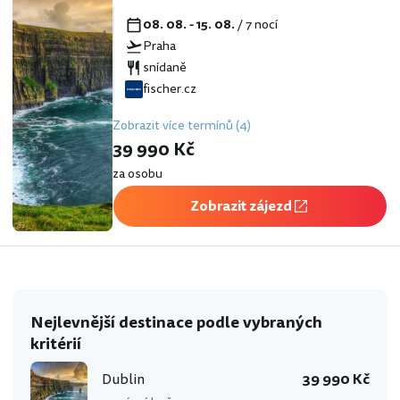
08. 08. - 15. 08.
/ 7 nocí
Praha
snídaně
fischer.cz
Zobrazit více termínů (4)
39 990 Kč
za osobu
Zobrazit zájezd
Nejlevnější destinace podle vybraných
kritérií
Dublin
39 990 Kč