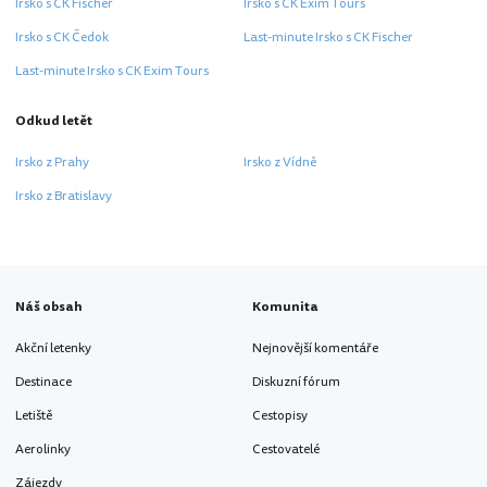
Irsko s CK Fischer
Irsko s CK Exim Tours
Irsko s CK Čedok
Last-minute Irsko s CK Fischer
Last-minute Irsko s CK Exim Tours
Odkud letět
Irsko z Prahy
Irsko z Vídně
Irsko z Bratislavy
Náš obsah
Komunita
Akční letenky
Nejnovější komentáře
Destinace
Diskuzní fórum
Letiště
Cestopisy
Aerolinky
Cestovatelé
Zájezdy