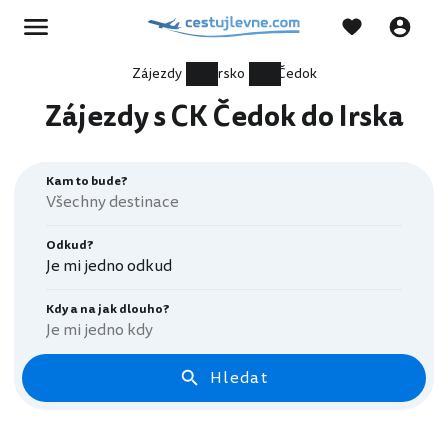
Zájezdy
Irsko
Čedok
Zájezdy s CK Čedok do Irska
Kam to bude?
Odkud?
Je mi jedno odkud
Kdy a na jak dlouho?
Je mi jedno kdy
Hledat