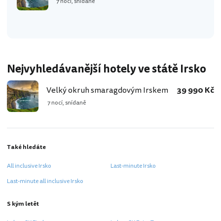
7 nocí, snídaně
Nejvyhledávanější hotely ve státě Irsko
Velký okruh smaragdovým Irskem
39 990 Kč
7 nocí, snídaně
Také hledáte
All inclusive Irsko
Last-minute Irsko
Last-minute all inclusive Irsko
S kým letět