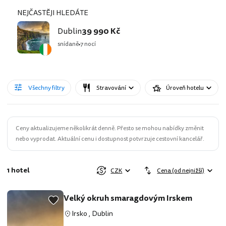
NEJČASTĚJI HLEDÁTE
Dublin
39 990 Kč
snídaně
7 nocí
Všechny filtry
Stravování
Úroveň hotelu
Ceny aktualizujeme několikrát denně. Přesto se mohou nabídky změnit
nebo vyprodat. Aktuální cenu i dostupnost potvrzuje cestovní kancelář.
1 hotel
CZK
Cena (od nejnižší)
Velký okruh smaragdovým Irskem
Irsko
,
Dublin